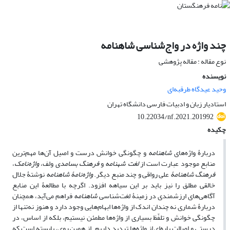
چند واژه در واج‌شناسی شاهنامه
نوع مقاله : مقاله پژوهشی
نویسنده
وحید عیدگاه طرقبه‌ای
استادیار زبان و ادبیات فارسی دانشگاه تهران
10.22034/nf.2021.201992
چکیده
دربارۀ واژه‌های
شاهنامه
و چگونگی خوانش درست و اصیل آن‌ها مهم‌ترین
منابع موجود عبارت است از
لغت شهنامه
و
فرهنگ بسامدی
ولف،
واژه‌نامک
،
فرهنگ شاهنامۀ
علی رواقی و چند منبع دیگر.
واژه‌نامۀ شاهنامه
نوشتۀ جلال
خالقی مطلق را نیز باید بر این سیاهه افزود. اگرچه با مطالعۀ این منابع
آگاهی‌های ارزشمندی در زمینۀ لغت‌شناسی
شاهنامه
فراهم می‌آید، همچنان
دربارۀ شماری نه چندان اندک از واژه‌ها ابهام‌هایی وجود دارد و هنوز نه‌تنها از
چگونگی خوانش و تلفّظ بسیاری از واژه‌ها مطمئن نیستیم، بلکه از اساس، در
درستی و اصالت پاره‌ای از واژه‌ها تردید داریم. از همین روی، بایسته است که