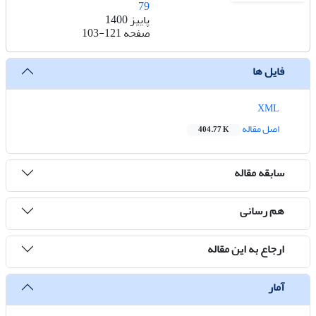
79
پاییز 1400
صفحه
103-121
فایل ها
XML
اصل مقاله
404.77 K
سابقه مقاله
هم رسانی
ارجاع به این مقاله
آمار