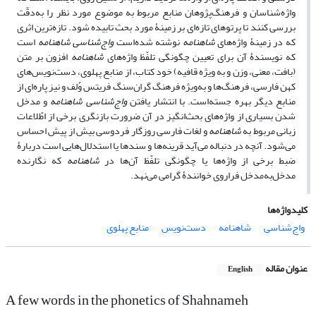
واژه‌شناسان و فرهنگ‌پژوهان منابع مربوط به موضوع مورد نظر را به‌دقّت
بررسی کنند تا پرتوهای تازه‌ای بر زمینۀ مورد بحث تابیده شود. تازه‌ترین اثری
که در زمینۀ واژه‌های
شاهنامه
نوشته شده‌است
واج‌شناسی شاهنامه
است
که نویسندۀ آن برای تعیین چگونگی تلفّظ واژه‌های
شاهنامه
افزون بر متن
(بافت، معنی، وزن و به ویژه قافیه) خود کتاب، از منابع پهلوی، دست‌نویس‌های
کهن فارسی، فرهنگ‌ها و به‌ویژه فرهنگ گران‌سنگ فریتس وُلف و نیز پاره‌ای از
منابع دیگر بهره جسته‌است. با انتشار یافتن
واج‌شناسی شاهنامه
و مدخل
شدن بسیاری از واژه‌های بحث‌انگیز در آن ضرورت بازنگری برخی از اطّلاعات
زبانی مربوط به
شاهنامه
و لغات فارسی روزگار فردوسی بیش از پیش احساس
می‌شود. آنچه در دنباله می‌آید قرینه‌ها و سندها یا استدلال‌هایی است دربارۀ
ضبط برخی از واژه‌ها یا چگونگی تلفّظ آن‌ها در
شاهنامه
که نگارنده
مدخل‌به‌مدخل فراروی خوانندۀ گرامی می‌نهد.
کلیدواژه‌ها
واج‌شناسی
شاهنامه
دست‌نویس
منابع پهلوی
عنوان مقاله
English
A few words in the phonetics of Shahnameh