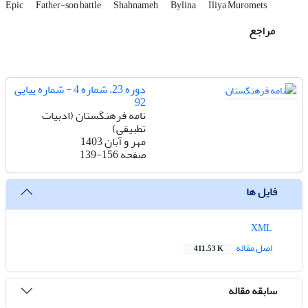
Epic
Father-son battle
Shahnameh
Bylina
Iliya Muromets
مراجع
دوره 23، شماره 4 - شماره پیاپی
92
نامه فرهنگستان (ادبیات
تطبیقی)
مهر و آبان 1403
صفحه
139-156
فایل ها
XML
اصل مقاله
411.53 K
سابقه مقاله