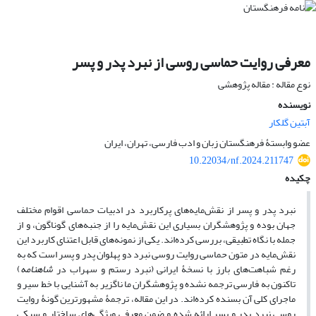
معرفی روایت حماسی روسی از نبرد پدر و پسر
نوع مقاله : مقاله پژوهشی
نویسنده
آبتین گلکار
عضو وابستۀ فرهنگستان زبان و ادب فارسی، تهران، ایران
10.22034/nf.2024.211747
چکیده
نبرد پدر و پسر از نقش‌مایه‌های پرکاربرد در ادبیات حماسی اقوام مختلف
جهان بوده و پژوهشگران بسیاری این نقش‌مایه را از جنبه‌های گوناگون، و از
جمله با نگاه تطبیقی، بررسی کرده‌اند. یکی از نمونه‌های قابل اعتنای کاربرد این
نقش‌مایه در متون حماسی روایت روسی نبرد دو پهلوان پدر و پسر است که به
رغم شباهت‌های بارز با نسخۀ ایرانی (نبرد رستم و سهراب در
شاهنامه
)
تاکنون به فارسی ترجمه نشده و پژوهشگران ما ناگزیر به آشنایی با خط سیر و
ماجرای کلی آن بسنده کرده‌اند. در این مقاله، ترجمۀ مشهورترین گونۀ روایت
روسی نبرد پدر و پسر ارائه شده و ضمن معرفی ویژگی‌های ساختار و سبکی