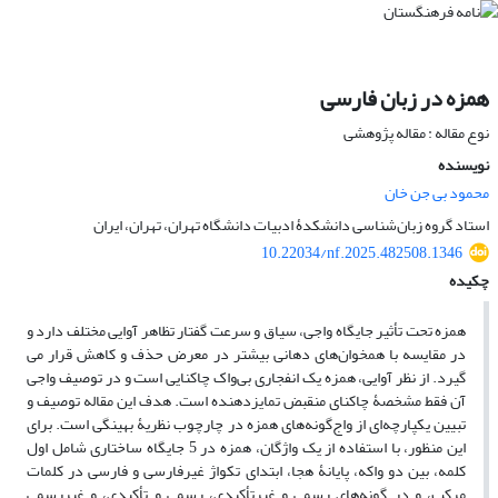
همزه در زبان فارسی
نوع مقاله : مقاله پژوهشی
نویسنده
محمود بی جن خان
استاد گروه زبان‌شناسی دانشکدۀ ادبیات دانشگاه تهران، تهران، ایران
10.22034/nf.2025.482508.1346
چکیده
همزه تحت تأثیر جایگاه واجی، سیاق و سرعت گفتار تظاهر آوایی مختلف دارد و
در مقایسه با همخوان‌های دهانی بیشتر در معرض حذف و کاهش قرار می­‌
گیرد. از نظر آوایی، همزه یک انفجاری بی‌واک چاکنایی است و در توصیف واجی
آن فقط مشخصۀ چاکنای منقبض تمایزدهنده است. هدف این مقاله توصیف و
تبیین یکپارچه­‌ای از واج­‌گونه­‌های همزه در چارچوب نظریۀ بهینگی است. برای
این منظور، با استفاده از یک واژگان، همزه در 5 جایگاه ساختاری شامل اول
کلمه، بین دو واکه، پایانۀ هجا، ابتدای تکواژ غیرفارسی و فارسی در کلمات
مرکب، و در گونه‌های رسمی و غیرتأکیدی، رسمی و تأکیدی، و غیررسمی