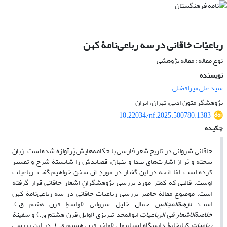
رباعیّات خاقانی در سه رباعی‌نامۀ کهن
نوع مقاله : مقاله پژوهشی
نویسنده
سید علی میرافضلی
پژوهشگر متون ادبی، تهران، ایران
10.22034/nf.2025.500780.1383
چکیده
خاقانی شروانی در تاریخ شعر فارسی با چکامه‌هایش پُرآوازه شده است. زبان
سخته و پُر از اشارت‌های پیدا و پنهان، قصایدش را شایستۀ شرح و تفسیر
کرده است. امّا آنچه در این گفتار در موردِ آن سخن خواهیم گفت، رباعیات
اوست. قالبی که کمتر مورد بررسی پژوهشگرانِ اشعار خاقانی قرار گرفته
است. موضوع مقالۀ حاضر بررسیِ رباعیات خاقانی در سه رباعی‌نامۀ کهن
است:
نزهةالمجالسِ
جمال خلیل شروانی (اواسطِ قرن هفتم ق.)،
خلاصةالاشعار فی الرباعیاتِ
ابوالمجد تبریزی (اوایلِ قرن هشتم ق.) و
سفینۀ
رباعیاتِ
کتابخانۀ دانشگاه استانبول (اواخرِ قرن هشتم ق.). در این بررسی