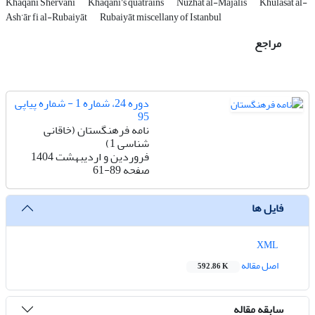
Khaqani Shervani
Khaqani’s quatrains
Nuzhat al-Majālis
Khulāsat al-
Ash’ār fi al-Rubaiyāt
Rubaiyāt miscellany of Istanbul
مراجع
دوره 24، شماره 1 - شماره پیاپی
95
نامه فرهنگستان (خاقانی
شناسی 1)
فروردین و اردیبهشت 1404
صفحه
61-89
فایل ها
XML
اصل مقاله
592.86 K
سابقه مقاله