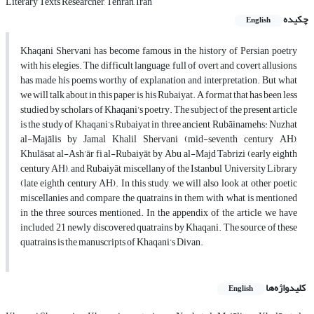
Literary Texts Researcher, Tehran, Iran
چکیده
English
Khaqani Shervani has become famous in the history of Persian poetry
with his elegies. The difficult language, full of overt and covert allusions,
has made his poems worthy of explanation and interpretation. But what
we will talk about in this paper is his Rubaiyat. A format that has been less
studied by scholars of Khaqani’s poetry. The subject of the present article
is the study of Khaqani’s Rubaiyat in three ancient Rubāinamehs: Nuzhat
al-Majālis by Jamal Khalil Shervani (mid-seventh century AH),
Khulāsat al-Ash’ār fi al-Rubaiyāt by Abu al-Majd Tabrizi (early eighth
century AH), and Rubaiyāt miscellany of the Istanbul University Library
(late eighth century AH). In this study, we will also look at other poetic
miscellanies and compare the quatrains in them with what is mentioned
in the three sources mentioned. In the appendix of the article, we have
included 21 newly discovered quatrains by Khaqani. The source of these
quatrains is the manuscripts of Khaqani’s Divan.
کلیدواژه‌ها
English