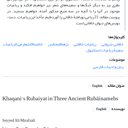
نظری نیز به دیگر جُنگ‌ها و سفینه‌های شعر نیز خواهیم افکند و رباعیاتِ
موجود در آنها را با آنچه در سه منبع مذکور آمده، خواهیم سنجید. در
پیوست مقاله، 21 رباعیِ نویافتۀ خاقانی را آورده‌ایم. مأخذ این رباعیات، دست­
نویس‌های دیوان خاقانی است.
کلیدواژه‌ها
خاقانی شروانی
رباعیات خاقانی
نزهةالمجالس
خلاصةالاشعار فی الرّباعیات
سفینۀ رباعیات استانبول
موضوعات
زبان و ادبیات فارسی
عنوان مقاله
English
Khaqani’s Rubaiyat in Three Ancient Rubāinamehs
نویسنده
English
Seyyed Ali Mirafzali