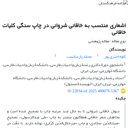
اشعاری منتسب به خاقانی شروانی در چاپ سنگی کلیات
خاقانی
نوع مقاله : مقاله پژوهشی
نویسندگان
2
1
کاوه اختری پور
محمّد پارسانسب
1
دانشجوی دورۀ دکتری رشتۀ زبان و ادبیات فارسی، دانشکدۀ زبان و ادبیات فارسی،
دانشگاه خوارزمی، تهران، ایران
2
استاد رشتۀ زبان و ادبیات فارسی، دانشکدۀ زبان و ادبیات فارسی، دانشگاه
خوارزمی، تهران، ایران) (نویسندۀ مسئول)
10.22034/nf.2025.488076.1367
چکیده
دیوان خاقانی شروانی تا به حال چند مرتبه چاپ یا تصحیح شده است و
مخاطبان شعر خاقانی هم‌اکنون بیشتر به چاپِ «علی ‌عبدالرّسولی»، تصحیحِ
«ضیاءالدّین سجّادی» و چاپِ «میرجلال‌الدّین کزّازی» توجّه دارند. با دقّت در