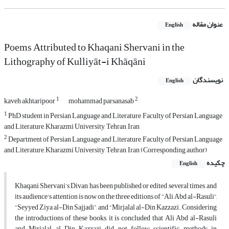
عنوان مقاله
English
Poems Attributed to Khaqani Shervani in the
Lithography of Kulliyāt-i Khāqāni
نویسندگان
English
1
2
kaveh akhtaripoor
mohammad parsanasab
1
PhD student in Persian Language and Literature, Faculty of Persian Language
and Literature, Kharazmi University, Tehran, Iran
2
Department of Persian Language and Literature, Faculty of Persian Language
and Literature, Kharazmi University, Tehran, Iran (Corresponding author)
چکیده
English
Khaqani Shervani’s Divan has been published or edited several times, and
its audience’s attention is now on the three editions of “Ali Abd al-Rasuli”,
“Seyyed Ziya al-Din Sajjadi”, and “Mirjalal al-Din Kazzazi. Considering
the introductions of these books, it is concluded that Ali Abd al-Rasuli
and Mirjalal al-Din Kazzazi did not follow scientific methods in