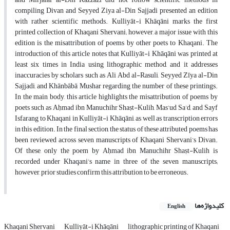
compiling Divan and Seyyed Ziya al-Din Sajjadi presented an edition
with rather scientific methods. Kulliyāt-i Khāqāni marks the first
printed collection of Khaqani Shervani; however, a major issue with this
edition is the misattribution of poems by other poets to Khaqani. The
introduction of this article notes that Kulliyāt-i Khāqāni was printed at
least six times in India using lithographic method, and it addresses
inaccuracies by scholars such as Ali Abd al-Rasuli, Seyyed Zīya al-Din
Sajjadi, and Khānbābā Mushar regarding the number of these printings.
In the main body, this article highlights the misattribution of poems by
poets such as Aḥmad ibn Manuchihr Shaṣt-Kulih, Mas’ud Sa’d, and Sayf
Isfarang to Khaqani in Kulliyāt-i Khāqāni, as well as transcription errors
in this edition. In the final section, the status of these attributed poems has
been reviewed across seven manuscripts of Khaqani Shervani’s Divan.
Of these, only the poem by Aḥmad ibn Manuchihr Shaṣt-Kulih is
recorded under Khaqani’s name in three of the seven manuscripts;
however, prior studies confirm this attribution to be erroneous.
کلیدواژه‌ها
English
Khaqani Shervani
Kulliyāt-i Khāqāni
lithographic printing of Khaqani