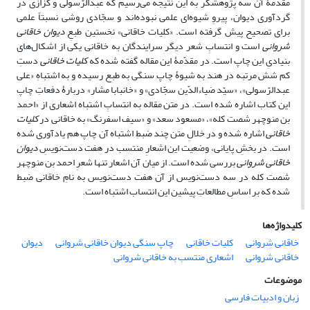
مقدّمۀ آن سه پژوهشگر به این نتیجه می‌رسیم که عبدالرّسولی و کزّازی در
گردآوری دیوان، پیروِ شیوه‌ای علمی نبوده‌اند و سجّادی روشی نسبتاً علمی
برای تصحیح پیش گرفته است. «کلیات خاقانی» نخستین طبعِ
دیوان خاقانی
شروانی
است و انتسابِ شعر دیگر سرایندگان به خاقانی یکی از اشکال‌های
بنیادیِ این چاپ است. در مقدّمۀ این مقاله گفته شده که
کلیات خاقانی
دستِ
کم شش مرتبه در هند به شیوۀ چاپ سنگی به طبع رسیده و به اشتباهِ «علی
عبدالرّسولی»، «سیّد ضیاءالدّین سجّادی» و «خانبابا مشار» دربارۀ دفعاتِ چاپ
این کتاب اشاره شده است. در متن مقاله به انتسابِ اشتباه اشعاری از «احمد
بن منوچهر شصت کله»، «مسعود سعد» و «سیف اسفرنگ» به خاقانی در
کلیات
خاقانی
اشاره شده و در خلالِ متن چند ضبطِ اشتباه آن چاپ هم یادآوری شده
است. در بخشِ پایانی، وضعیت این اشعارِ منتسب در هفت دست‌نویسِ
دیوان
خاقانی شروانی
بررسی شده است. از میان آن اشعار تنها شعرِ احمد بن منوچهر
شصت کله در سه دست‌نویس از آن هفت دست‌نویس به نامِ خاقانی ضبط
شده که بر اساسِ مطالعاتِ پیشین این انتساب اشتباه است.
کلیدواژه‌ها
خاقانی شروانی
کلیات خاقانی
چاپ سنگی دیوان خاقانی شروانی
دیوان
خاقانی شروانی
اشعاری منتسب به خاقانی شروانی
موضوعات
زبان و ادبیات فارسی