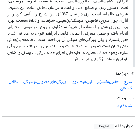
عرفان، گیاه‌شناسی، جانورشناسی، طب، فلسفه، نجوم، موسیقی،
لغت، دستور زبان و صنایع ادبی و اهتمام بر بیان دقایق ابیات این مثنوی،
شرحی عالمانه است. وی در سال 1037ق این شرح را تألیف کرد و از
صراح
قاموس
فرهنگ ابراهیمی
شرفنامه
تحفۀ سعادت
آثاری چون
،
،
،
و
بهره
برد. این پژوهش با استفاده از شیوۀ سندکاوی و روش توصیفی ‌–‌ تحلیلی
شرح
انجام یافته و ضمن معرفی اجمالی قاضی ابراهیم تتوی، به معرفی
مخزن‌ الاسرار
یافته‌های پژوهش
و بیان ویژگی‌های سبکی آن پرداخته است.
حاکی از آن است که وفور لغات، ترکیبات و جملات عربی و در نتیجه عربی‌مآبی
شارح، وجود جملات معترضه، جابه‌جایی اجزای جمله، ترکیبات وصفی و اضافی
طولانی از جمله ویژگیهای زبانی این اثر است.
کلیدواژه‌ها
شرح
مخزن الاسرار
ابراهیم تتوی
ویژگی‌های محتوایی و سبکی
نظامی
گنجه‌ای
موضوعات
شبه قاره
عنوان مقاله
English