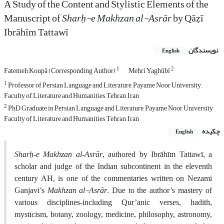
A Study of the Content and Stylistic Elements of the
Manuscript of
Sharḥ-e Makhzan al-Asrār
by Qāẓī
Ibrāhīm Tattawī
نویسندگان
English
1
2
Fatemeh Koupā (Corresponding Author)
Mehri Yaghūbī
1
Professor of Persian Language and Literature, Payame Noor University,
Faculty of Literature and Humanities, Tehran, Iran
2
PhD Graduate in Persian Language and Literature, Payame Noor University,
Faculty of Literature and Humanities, Tehran, Iran
چکیده
English
Sharḥ-e Makhzan al-Asrār
, authored by Ibrāhīm Tattawī, a
scholar and judge of the Indian subcontinent in the eleventh
century AH, is one of the commentaries written on Nezami
Makhzan al-Asrār
Ganjavi’s
. Due to the author’s mastery of
various disciplines-including Qur’anic verses, hadith,
mysticism, botany, zoology, medicine, philosophy, astronomy,