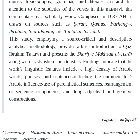
music, lexicography, grammar, and literary arts-and his
attention to the subtleties of the verses in this masnavi, this
commentary is a scholarly work. Composed in 1037 AH, it
Ṣarāḥ
Qāmūs
Farhang-e
draws on sources such as
,
,
Ibrāhīmī
Sharafnāma
Toḥfat al-Saʿādat
,
, and
.
This study, employing a source-critical and descriptive-
analytical methodology, provides a brief introduction to Qāẓī
Sharḥ-e Makhzan al-Asrār
Ibrāhīm Tattawī and presents the
along with its stylistic characteristics. Findings indicate that the
work’s linguistic features include a high density of Arabic
words, phrases, and sentences-reflecting the commentator’s
Arabic influence-use of parenthetical sentences, rearrangement
of sentence components, and long adjectival and genitive
constructions.
کلیدواژه‌ها
English
Commentary
Makhzan al-Asrār
Ibrāhīm Tattawī
Content and Stylistic
Features
Nezami Ganjavi