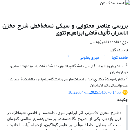
بررسی عناصر محتوایی و سبکی نسخۀخطی شرح مخزن
‌الاسرار، تألیف قاضی ابراهیم تتوی
نوع مقاله : مقاله پژوهشی
نویسندگان
2
1
فاطمه کوپا
مهری یعقوبی
1
استاد زبان و ادبیات فارسی دانشگاه پیام ‌نور، دانشکدۀ ادبیات و علوم انسانی،
تهران، ایران
2
دانش‌آموختۀ دکتری زبان و ادبیات فارسی دانشگاه پیام‌ نور، دانشکدۀ ادبیات و
علوم انسانی، تهران، ایران
10.22034/nf.2025.543676.1455
چکیده
:
شرح مخزن ‌الاسرار
، اثر ابراهیم تتوی، دانشمند و قاضیِ شبه
قارّه
در
مخزن ‌الاسرار
قرن یازدهم، یکی از شروح نگاشته‌شده بر
نظامی گنجه‌ای
است که به‌دلیل احاطۀ مؤلّف بر علوم گوناگون، ازجمله آیات، احادیث،