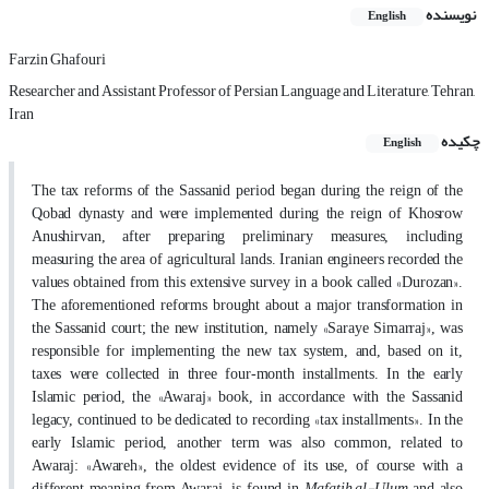
نویسنده
English
Farzin Ghafouri
Researcher and Assistant Professor of Persian Language and Literature, Tehran,
Iran
چکیده
English
The tax reforms of the Sassanid period began during the reign of the
Qobad dynasty and were implemented during the reign of Khosrow
Anushirvan, after preparing preliminary measures, including
measuring the area of agricultural lands. Iranian engineers recorded the
»
«
values obtained from this extensive survey in a book called
Durozan
.
The aforementioned reforms brought about a major transformation in
»
«
the Sassanid court; the new institution, namely
Saraye Simarraj
, was
responsible for implementing the new tax system, and, based on it,
taxes were collected in three four-month installments. In the early
»
«
Islamic period, the
Awaraj
book, in accordance with the Sassanid
»
«
legacy, continued to be dedicated to recording
tax installments
. In the
early Islamic period, another term was also common, related to
»
«
Awaraj:
Awareh
, the oldest evidence of its use, of course with a
Mafatih al-Ulum
different meaning from Awaraj, is found in
and also