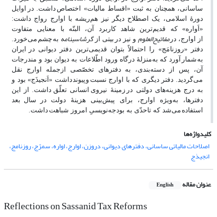
ساسانی، همچنان به ثبت «اقساط مالیات» اختصاص
داشت. در
اوایل
دورۀ اسلامی، یک اصطلاح دیگر نیز هم‌ریشه با اوارج رواج داشت:
«اَواره» که قدیم‌ترین شاهد کاربرد آن، البتّه با معنایی متفاوت
مفاتیح‌العلوم
گرشاسبنامه
از اوارج، در
و نیز در
بیتی از
به
چشم
می‌خورد.
دفتر «روزنامَج» را احتمالاً بتوان قدیمی‌ترین دفتر دیوانی در
ایران
به
شمار
آورد که به‌منزلۀ درگاه ورود اطّلاعات به دیوان بود و مندرجات
آن، پس از دسته‌بندی، به دفترهای تخصّصی ازجمله اوارج نقل
می‌گردید. دفتر دیگری که با اوارج نسبت
و
پیوند
داشت «اَنجیذَج» بود و
به درج هزینه‌های دولتی در
زمینۀ نیروی
انسانی تعلّق
داشت. از این
دفترها، به‌ویژه اوارج، برای پیش‌بینی هزینۀ دولت در
سال
بعد
استفاده
می‌شد که تاحدّی به بودجه‌نویسیِ امروز شباهت
داشت.
کلیدواژه‌ها
اصلاحات مالیاتی ساسانی، دفترهای دیوانی، دروزن، اوارج، اواره، سمرّج، روزنامج،
انجیذج
عنوان مقاله
English
Reflections on Sassanid Tax Reforms