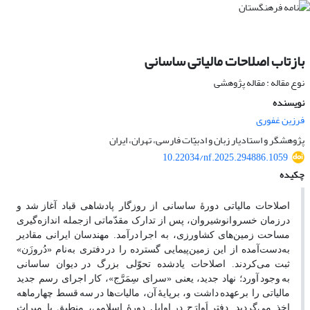
بازتاب اصلاحات مالیاتی ساسانی
نوع مقاله : مقاله پژوهشی
نویسنده
فرزین غفوری
پژوهشگر و استادیار زبان و ادبیّات فارسی، تهران، ایران
10.22034/nf.2025.294886.1059
چکیده
اصلاحات مالیاتی دورۀ ساسانی از روزگار پادشاهی قباد آغاز
شد و
در
زمان خسرو
انوشیروان، پس از تدارک مقدّماتی ازجمله اندازه‌گیری
مساحت زمین‌های کشاورزی، به اجرا
درآمد. مهندسان ایرانی مقادیر
به‌دست‌آمده از این زمین‌پیمایی گسترده را در
دفتری به‌نام «دُروزَن»
ثبت
می‌کردند. اصلاحات یادشده تحوّلی بزرگ در
دیوان ساسانی
به
وجود
آورد؛ نهاد جدید، یعنی «سرای سِمَرَّج»، کار اجرای رسم جدید
مالیاتی را بر
عهده
داشت و، برپایۀ
آن‌، مالیات‌ها در
سه
قسط چهارماهه
اخذ می‌گردید. دفتر
اَوارَج در
اوایل دورۀ اسلامی، منطبق با میراث