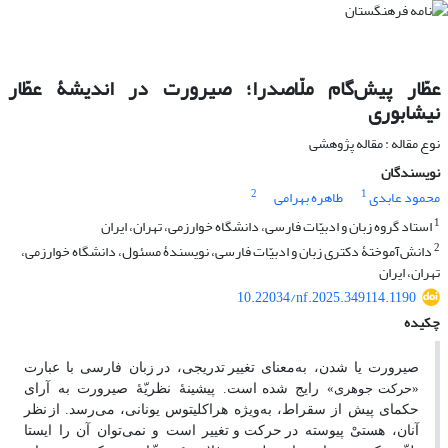
عطّار پیش‌گام ملّاصدرا؛ صیرورت در اندیشۀ عطّار
نیشابوری
نوع مقاله : مقاله پژوهشی
نویسندگان
2
1
محمود عابدی
طاهره بهرامی
1
استاد گروه زبان و ادبیّات فارسی، دانشگاه خوارزمی، تهران، ایران
2
دانش‌آموختۀ دکتری زبان و ادبیّات فارسی‌، نویسندۀ مسئول، دانشگاه خوارزمی،
تهران، ایران
10.22034/nf.2025.349114.1190
چکیده
صیرورت یا شدن، به‌معنای تغییر
تدریجی، در
زبان فارسی با عبارت
رایج شده
است. پیشینۀ نظریّۀ صیرورت به آرای
«حرکت
جوهری»
حکمای پیش از سقراط، به‌ویژه هراکلیتوس یونانی، می‌رسد. از
نظر
آنان، هستیْ پیوسته در
حرکت
و
تغییر است و ‌نمی‌توان آن را ایستا