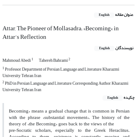
عنوان مقاله
English
Attar, The Pioneer of Mollasadra; »Becoming« in
Attar’s Reflection
نویسندگان
English
1
2
Mahmoud Abedi
Tahereh Bahrami
1
Professor, Department of Persian Language and Literature, Kharazmi
University, Tehran, Iran
2
PhD in Persian Language and Literature, Corresponding Author, Kharazmi
University, Tehran, Iran
چکیده
English
«
Becoming
means a gradual change that is common in Persian
»
«
with the phrase
substantial movement
. The history of the
»
«
theory of
the Becoming
goes back to the views of the
pre-Socratic scholars, especially to the Greek Heraclitus.
According to them, existence is constantly moving and