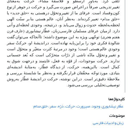
تلقّی
‌کرد. به‌باور ارسطو و‌ فلاسفۀ‌‌‌‌‌
مشّاء، حرکت به‌معنای
تغییر
تدریجی صرفاً در
اعراض صورت‌
می‌گیرد و حرکت در
جوهر از
نوع
کون
و
‌فساد است. عرفای ما از تغییر
و
‌تحوّل در
هستی به
یا
«خلق جدید»
تعبیر‌
کرده‌اند. به‌نظر آنان، عالم
هستی بنا
بر سنّت الهی
«خلق مدام»
‌
لحظه‌‌به‌لحظه حدوث
و
زوال
می‌یابد و،‌‌ در‌نتیجه، وجودی لحظه‌ای
و
آنی
دارد. از
میان عرفای مسلمان فارسی‌زبان، عطّار
نیشابوری
(عارف قرن
توجّهی ویژه‌ به این موضوع داشته‌؛ تا
آنجاکه می‌توان
گفت
هفتم هجری)
شالودۀ فکری خود را بر
این
پایه نهاده‌
است. در
اندیشۀ او، حرکتْ سفر
وجودیِ عالم
هستی است؛ وجود در
مرتبۀ کثرت متغیّر و متحوّل است
و تغییر
و
تحوّل مادّه ناشی از ذرّات متحرّکی است که بُعد جسمانی
ندارند. حرکت موجودات، از قوّه به فعل، غایتمند و درجهت شوق به
کمال است. بااین‌همه، حرکت، از
دیدگاه عطّار، به‌مثابۀ اندیشه‌ای
بنیادی، مورد
توجّه محقّقان قرار
نگرفته و به‌نظر ما شایستۀ بررسی و
ملاحظۀ دقیق‌تر است. در
این نوشته، حرکت در
اندیشۀ عطّار به‌روش
توصیفی‌ـ‌تحلیلی بررسی
می‌شود.
کلیدواژه‌ها
عطّار نیشابوری، وجود، صیرورت، حرکت، ذرّه، سفر، خلق مدام
موضوعات
زبان و ادبیات فارسی