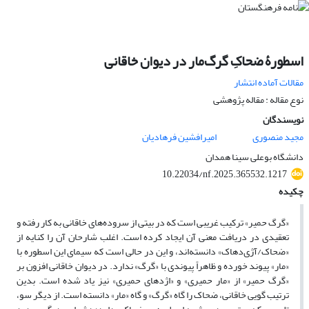
اسطورۀ ضحاکِ گرگ‌مار در دیوان خاقانی
مقالات آماده انتشار
نوع مقاله : مقاله پژوهشی
نویسندگان
مجید منصوری
امیرافشین فرهادیان
دانشگاه بوعلی سینا همدان
10.22034/nf.2025.365532.1217
چکیده
«گرگ حمیر» ترکیب غریبی است که در بیتی از سروده‌های خاقانی به کار رفته و
تعقیدی در دریافت معنی آن ایجاد کرده است. اغلب شارحان آن را کنایه از
«ضحاک/آژی‌دهاک» دانسته‌اند، و این در حالی است که سیمای این اسطوره‌ با
«مار» پیوند خورده و ظاهراً پیوندی با «گرگ» ندارد. در دیوان خاقانی افزون بر
«گرگ حمیر» از «مار حمیری» و «اژدهای حمیری» نیز یاد شده است. بدین
ترتیب گویی خاقانی، ضحاک را گاه «گرگ» و گاه «مار» دانسته است. از دیگر سو،