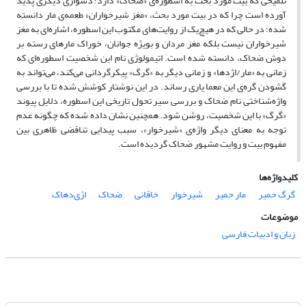
تلمیحی که بیت مورد بحث به اسطوره‌ی «ضحاک» دارد؛ دشواری دیگری پدید
آورده است چرا که در بیت مورد بحث، «مغز شیرخواران» طعمه‌ی مار دانسته
شده؛ در حالی که در هیچ‌یک از روایت‌های مکتوب این اسطوره، اشاره‌ای به مغز
شیرخواران نیست بلکه مغز مردان و بویژه جوانان، خوراک مارهای رسته بر
دوش ضحاک، دانسته شده است. اتیمولوژی نام این شخصیت اسطوره‌ای که
زمانی به «مار/اژدها» و زمانی دیگر به «گرگ» پیکرگردانی می‌کند، می‌تواند به
گشودن گره‌ی این معما یاری رساند. در این نوشتار کوشش شده تا با بررسی
واژه‌شناختی نام ضحاک و بررسی سیر تحول تاریخی این اسطوره، دلایل پیوند
«گرگ» با این شخصیت، روشن شود. همچنین نشان داده شده که چگونه عدم
توجه به معنای دیگر واژه‌ی «شیرخوار»، سبب پیدایی تناقضی ظاهری بین
مفهوم بیت و روایت مشهور ضحاک گردیده است.
کلیدواژه‌ها
گرگ حمیر
مار حمیر
شیرخوار
خاقانی
ضحاک
اژی‌دهاک
موضوعات
زبان و ادبیات فارسی