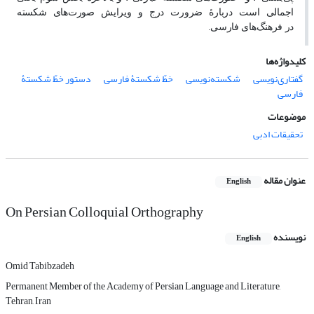
اجمالی است دربارۀ ضرورت درج و ویرایش صورت‌های
شکسته
در
فرهنگ‌های
فارسی.
کلیدواژه‌ها
گفتاری‌نویسی
شکسته‌نویسی
خطّ شکستۀ فارسی
دستور خطّ شکستۀ
فارسی
موضوعات
تحقیقات ادبی
عنوان مقاله
English
On Persian Colloquial Orthography
نویسنده
English
Omid Tabibzadeh
Permanent Member of the Academy of Persian Language and Literature,
Tehran, Iran