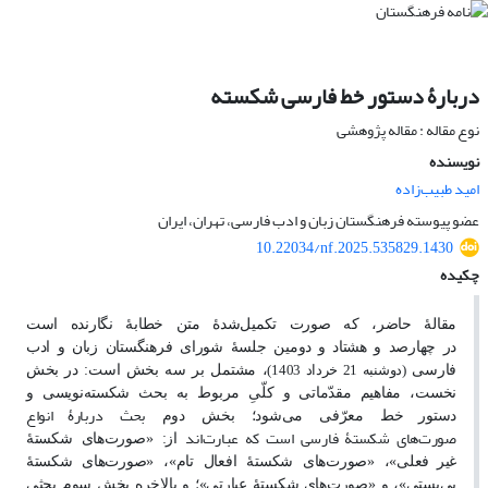
دربارۀ دستور خط فارسی شکسته
نوع مقاله : مقاله پژوهشی
نویسنده
امید طبیب‌زاده
عضو پیوسته فرهنگستان زبان و ادب فارسی، تهران، ایران
10.22034/nf.2025.535829.1430
چکیده
مقالۀ حاضر، که صورت تکمیل‌شدۀ متن خطابۀ نگارنده است
در
چهارصد
و
هشتاد و
دومین جلسۀ شورای فرهنگستان زبان
و
ادب
فارسی
، مشتمل بر سه بخش است: در
بخش
(دوشنبه 21 خرداد 1403)
نخست، مفاهیم مقدّماتی و کلّیِ مربوط به بحث شکسته‌نویسی و
بحث
دربارۀ انواع
دستور
خط معرّفی
می‌شود؛ بخش دوم
صورت‌های
شکستۀ
فارسی است که عبارت‌اند
از: «صورت‌های
شکستۀ
غیر
فعلی»، «صورت‌های شکستۀ افعال تام»، «صورت‌های
شکستۀ
پی‌بستی»، و «صورت‌های
شکستۀ عبارتی»؛ و بالاخره بخش سوم بحثی