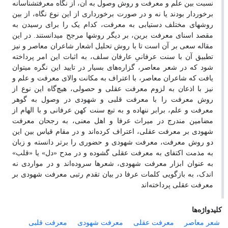
نسبت بین علم و معرفت و روش وصول به آن، از نگاه معرفت‏شناسانه
برخوردار بودند یا نه و در صورت برخورداری از این نوع نگاه، از بین
روش‏های مختلف دست‏یابی به معرفت، کدام یک را برای رسیدن به
مقصد اسنای معرفت برین، بر دیگر روش‏ها مرجح می‏دانستند. در این
مقاله سعی بر آن است تا با روش تحلیل اشعار شاعران معاصر و نیز
تطبیق آن با سنت عرفانیِ عارفان سلف، به اثبات این امر پرداخته
شود که در شعر معاصر، گزاره‌های بسیار در تایید این نگره می‏توان
یافت که شاعران معاصر، با اعتراف به مکانت والای معرفت و علم و
نیز با اذعان به لزوم معرفت عقلی و حصولی، هیچ‌گاه این نوع از
روش معرفت را با معرفت قلبی و شهودی در وصول به گوهر
معرفت و علم، برابر ننهاده و به تبع سنت کهن عرفانی و با الهام از
مضامین مندرج در میراث عرفا و اهل معنی، به رجحان معرفت
شهودی بر معرفت عقلی، اعتراف کرده‌‌اند و در مقام قیاس بین این
دو روش معرفت، معرفت شهودی و حضوری را برتر دانسته و زبان
به مذمت اکتفای به معرفت عقلی گشوده و در مدح «دل» یا «قلب»
به عنوان ابزار معرفت شهودی، شعرها سروده‌اند و در مواردی نه
اندک، به بازگویی کلمات عرفا در بیان تقدم رتبی معرفت شهودی بر
معرفت عقلی پرداخته‌اند
کلیدواژه‌ها
شعر معاصر
معرفت عقلی
معرفت شهودی
معرفت قلبی