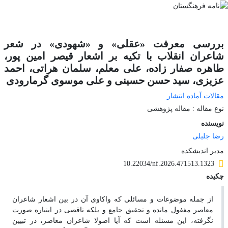
بررسی معرفت «عقلی» و «شهودی» در شعر
شاعران انقلاب با تکیه بر اشعار قیصر امین پور،
طاهره صفار زاده، علی معلم، سلمان هراتی، احمد
عزیزی، سید حسن حسینی و علی موسوی گرمارودی
مقالات آماده انتشار
نوع مقاله : مقاله پژوهشی
نویسنده
رضا جلیلی
مدیر اندیشکده
10.22034/nf.2026.471513.1323
چکیده
از جمله موضوعات و مسائلی که واکاوی آن در بین اشعار شاعران
معاصر مغفول مانده و تحقیق جامع و بلکه ناقصی در این‏باره صورت
نگرفته، این مسئله است که آیا اصولا شاعران معاصر، در تبیین