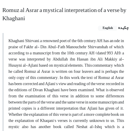
Romuz al Asrar a mystical interpretation of a verse by
Khaghani
چکیده
English
Khaghani Shirvani, a renowned poet of the 6th century AH, has an ode in
praise of Fakhr al- Din Abul-Fath Manouchehr Shirvanshah, of which,
according to a manuscript from the 10th century AH (dated 993 AH), a
verse was interpreted by Abdullah ibn Hassan ibn Ali Makkiy al-
Husayni al-Ajlani, based on mystical elements. This commentary, which
he called Romuz al Asrar, is written on four leavers and is perhaps the
only copy of this commentary. In this work, the text of Romuz al Asrar
has been corrected and Ajlani’s view and reading of the verse, recorded in
the editions of Divan Khaghani, have been examined. What is observed
from the examination of this verse, in addition to some differences
between the parts of the verse and the same verse in some manuscripts and
printed copies, is a different interpretation that Ajlani has given of it.
Whether the explanation of this verse is part of a more complete book on
the explanation of Khaqani's verses is currently unknown to us. This
mystic also has another book called Neshat al-Ishq, which is a