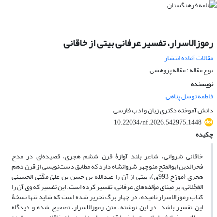
‌‌رموزالاسرار، تفسیر عرفانی بیتی از خاقانی
مقالات آماده انتشار
نوع مقاله : مقاله پژوهشی
نویسنده
فاطمه توسل پناهی
دانش آموخته دکتری زبان و ادب فارسی
10.22034/nf.2026.542975.1448
چکیده
خاقانی شروانی، شاعر بلند آوازۀ قرن ششم هجری، قصیده‌ای در مدح
فخرالدین ابوالفتح منوچهر شروانشاه دارد که مطابق ‌‌دست‌نویسی از قرن دهم
هجری (مورّخ 993ق)، بیتی از آن را عبد‌الله بن حسن بن علیّ مکّیّی الحسینی
العَجْلانی، بر مبنای مؤلفه‌های عرفانی، تفسیر کرده است. این ‌‌تفسیر که وی آن را
کتاب رموزالاسرار نامیده، در چهار برگ تحریر شده است که شاید تنها نسخۀ
این تفسیر باشد. در این نوشته، متن رموزالاسرار، تصحیح شده و دیدگاه