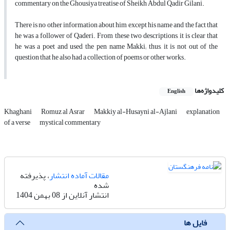
commentary on the Ghousiya treatise of Sheikh Abdul Qadir Gilani.
There is no other information about him except his name and the fact that
he was a follower of Qaderi. From these two descriptions, it is clear that
he was a poet and used the pen name Makki; thus, it is not out of the
question that he also had a collection of poems or other works.
کلیدواژه‌ها
English
Khaghani
Romuz al Asrar
Makkiy al-Husayni al-Ajlani
explanation
of a verse
mystical commentary
مقالات آماده انتشار
، پذیرفته
شده
انتشار آنلاین از 08 بهمن 1404
فایل ها