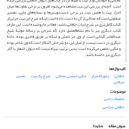
عجلانی و خوانش او از بیت با ضبط آن در چاپ‌های دیوان خاقانی بررسی شده
است. آنچه از بررسی این بیت مشاهده می‌شود افزون بر برخی تفاوت‌ها میان
اجزاء بیت با همین بیت در برخی دست‌نویس‌ها و نسخه‌های چاپی، تفسیر
متفاوتی است که عجلانی از آن به دست داده است.اینکه شرح این بیت جزئی از
کتاب کامل‌تری در شرح ابیات خاقانی باشد، فعلا بر ما پوشیده است. این عارف
کتاب دیگری نیز با نام نشاط‌العشق دارد که شرحی بر رسالۀ غوثیۀ شیخ
عبدالقادر گیلانی است. از وی جز نامش و اینکه بر طریق قادری بوده، دادۀ
دیگری در دست نیست. از میان این دو شرحش آشکار است که وی شاعر بوده
و مکیی تخلص می‌کرده است؛ بدین ترتیب بیراه نیست که دیوان اشعار یا آثار
دیگری نیز داشته باشد.
کلیدواژه‌ها
خاقانی
رموزالاسرار
مکیی حسینی عجلانی
شرح یک بیت
تفسیر
عرفانی
موضوعات
تحقیقات ادبی
خاقانی شناسی
عنوان مقاله
English