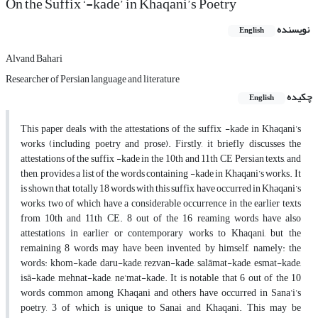
On the Suffix ‘-kade’ in Khaqani’s Poetry
نویسنده
English
Alvand Bahari
Researcher of Persian language and literature
چکیده
English
This paper deals with the attestations of the suffix -kade in Khaqani’s
works (including poetry and prose). Firstly, it briefly discusses the
attestations of the suffix -kade in the 10th and 11th CE Persian texts, and
then, provides a list of the words containing -kade in Khaqani’s works. It
is shown that totally 18 words with this suffix have occurred in Khaqani’s
works, two of which have a considerable occurrence in the earlier texts
from 10th and 11th CE. 8 out of the 16 reaming words have also
attestations in earlier or contemporary works to Khaqani, but the
remaining 8 words may have been invented by himself, namely: the
words: khom-kade, daru-kade, rezvan-kade, salāmat-kade, esmat-kade,
isā-kade, mehnat-kade, ne’mat-kade. It is notable that 6 out of the 10
words common among Khaqani and others have occurred in Sana’i’s
poetry, 3 of which is unique to Sanai and Khaqani. This may be