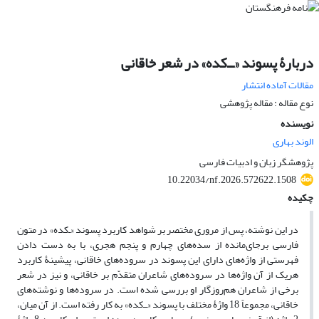
دربارۀ پسوند «ــ‌کده» در شعر خاقانی
مقالات آماده انتشار
نوع مقاله : مقاله پژوهشی
نویسنده
الوند بهاری
پژوهشگر زبان و ادبیات فارسی
10.22034/nf.2026.572622.1508
چکیده
در این نوشته، پس از مروری مختصر بر شواهد کاربرد پسوند «ـ‌کده» در متون
فارسی برجای‌مانده از سده‌های چهارم و پنجم هجری، با به دست دادن
فهرستی از واژه‌های دارای این پسوند در سروده‌های خاقانی، پیشینۀ کاربرد
هریک از آن واژه‌ها در سروده‌های شاعران متقدّم بر خاقانی، و نیز در شعر
برخی از شاعران هم‌روزگار او بررسی شده است. در سروده‌ها و نوشته‌های
خاقانی، مجموعاً 18 واژۀ مختلف با پسوند «ــ‌کده» به کار رفته است. از آن میان،