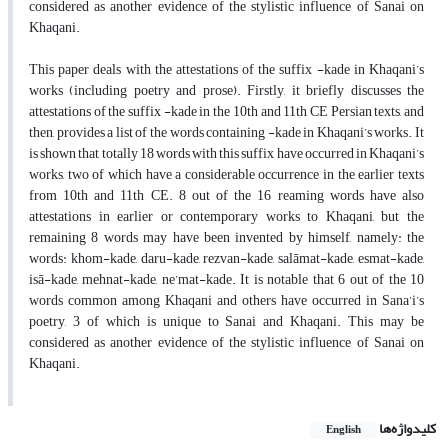
considered as another evidence of the stylistic influence of Sanai on
Khaqani.
This paper deals with the attestations of the suffix -kade in Khaqani’s
works (including poetry and prose). Firstly, it briefly discusses the
attestations of the suffix -kade in the 10th and 11th CE Persian texts, and
then, provides a list of the words containing -kade in Khaqani’s works. It
is shown that totally 18 words with this suffix have occurred in Khaqani’s
works, two of which have a considerable occurrence in the earlier texts
from 10th and 11th CE. 8 out of the 16 reaming words have also
attestations in earlier or contemporary works to Khaqani, but the
remaining 8 words may have been invented by himself, namely: the
words: khom-kade, daru-kade, rezvan-kade, salāmat-kade, esmat-kade,
isā-kade, mehnat-kade, ne’mat-kade. It is notable that 6 out of the 10
words common among Khaqani and others have occurred in Sana’i’s
poetry, 3 of which is unique to Sanai and Khaqani. This may be
considered as another evidence of the stylistic influence of Sanai on
Khaqani.
کلیدواژه‌ها
English