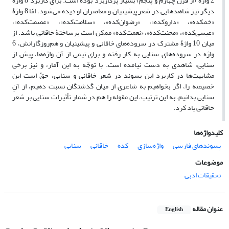
2 واژه (از قرن چهارم و پنجم) بسیار پرکاربرد بوده است. برای کاربرد 8 واژۀ
دیگر نیز شاهدهایی در شعر پیشینیان و معاصران او دیده می‌شود، امّا 8 واژۀ
«خمکده»، «داروکده»، «رضوان‌کده»، «سلامت‌کده»، «عصمت‌کده»،
«عیسی‌کده»، «محنت‌کده»، «نعمت‌کده» ممکن است برساختۀ خاقانی باشد. از
میان 10 واژۀ مشترک در سروده‌های خاقانی و پیشینیان و هم‌روزگارانش، 6
واژه در سروده‌های سنایی به کار رفته و برای نیمی از آن واژه‌ها، پیش از
سنایی، شاهدی به دست نیامده است. با توجّه به این آمار، و نیز برخی
مشابهت‌ها در کاربرد این پسوند در شعر خاقانی و سنایی، حقّ است این
خصیصه را، اگر بخواهیم به شاعری از میان گذشتگان نسبت دهیم، از آنِ
سنایی بدانیم. به این ترتیب، این مقوله را هم در شمار تأثیرات سنایی بر شعر
خاقانی یاد کرد.
کلیدواژه‌ها
پسوندهای فارسی
واژه‌سازی
کده
خاقانی
سنایی
موضوعات
تحقیقات ادبی
عنوان مقاله
English