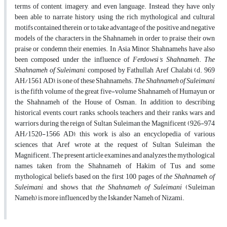
terms of content, imagery, and even language. Instead, they have only
been able to narrate history using the rich mythological and cultural
motifs contained therein or to take advantage of the positive and negative
models of the characters in the Shahnameh in order to praise their own
praise or condemn their enemies. In Asia Minor, Shahnamehs have also
been composed under the influence of
Ferdowsi's Shahnameh
.
The
Shahnameh of Suleimani
, composed by Fathullah Aref Chalabi (d. 969
AH/1561 AD), is one of these Shahnamehs.
The Shahnameh of Suleimani
is the fifth volume of the great five-volume Shahnameh of Humayun or
the Shahnameh of the House of Osman. In addition to describing
historical events, court ranks, schools, teachers and their ranks, wars and
warriors during the reign of Sultan Suleiman the Magnificent (926-974
AH/1520-1566 AD), this work is also an encyclopedia of various
sciences that Aref wrote at the request of Sultan Suleiman the
Magnificent. The present article examines and analyzes the mythological
names taken from the Shahnameh of Hakim of Tus and some
mythological beliefs based on the first 100 pages of
the Shahnameh of
Suleimani
, and shows that
the Shahnameh of Suleimani
(Suleiman
Nameh) is more influenced by the Iskander Nameh of Nizami.