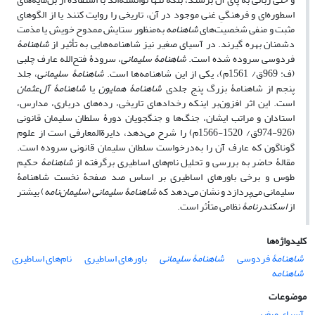
اسطوره‌ای و فرهنگیِ غنی موجود در آن، تاریخی را روایت کنند یا از الگوهای
مثبت و منفی شخصیت‌ها‌ی
شاهنامه
به‌منظور ستایش ممدوح خویش یا مذمت
دشمنان بهره گیرند. در آسیای صغیر نیز شاهنامه‌ها‌یی به تأثیر از
شاهنامۀ
فردوسی سروده شده است.
شاهنامۀ سلیمانی
، سرودۀ ‌فتح‌الله‌ عارف چلبی
(ف: 969ق/ 1561م)، یکی از این شاهنامه‌ها‌ است.
شاهنامۀ سلیمانی
، جلد
پنجم از شاهنامۀ بزرگ پنج جلدی
شاهنامۀ همایون
یا
شاهنامۀ آل‌عثمان
است. این اثر افزون‌‌بر اینکه رخدادهای تاریخی، رده‌ها‌ی درباری، مدارس،
استادان و مراتب ایشان، جنگ‌ها‌ و جنگجویان دورۀ سلطان سلیمان قانونی
(926-974ق/ 1520-1566م) را شرح می‌دهد، دایرةالمعارفی است از علوم
گوناگون که عارف آن را به‌‌درخواست سلطان سلیمان قانونی سروده است.
مقالۀ حاضر به بررسی و تحلیل نام‌ها‌ی اساطیری برگرفته از
شاهنامۀ
حکیم
طوس و برخی باورهای اساطیری بر اساس صد صفحۀ نخست شاهنامۀ
سلیمانی می‌پردازد و نشان می‌دهد که
شاهنامۀ سلیمانی
(
‌‌سلیمان‌نامه
‌) بیشتر
از
اسکندرنامۀ
نظامی‌ متأثر است.
کلیدواژه‌ها
شاهنامۀ
فردوسی
شاهنامۀ سلیمانی
باورهای اساطیری
نام‌ها‌ی اساطیری
شاهنامه
موضوعات
آسیای صغیر