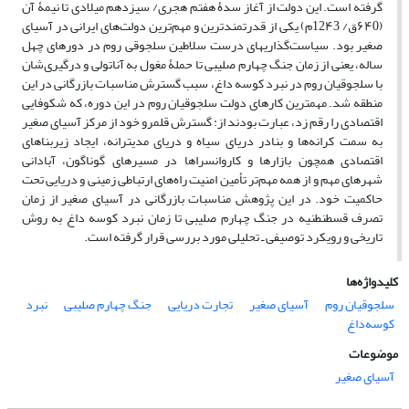
گرفته است. این دولت از آغاز سدۀ هفتم هجری/ سیزدهم میلادی تا نیمۀ آن
(
0ق/ 12
۶۴
۴
3م) یکی از قدرتمندترین و مهم‌ترین دولت‌های ایرانی در آسیای
صغیر بود. سیاست‌گذاری‏های درست سلاطین سلجوقی روم در دوره‏ای چهل
‌ساله، یعنی از زمان جنگ چهارم صلیبی تا حملۀ مغول به آناتولی و درگیری‌شان
با سلجوقیان روم در نبرد کوسه داغ، سبب گسترش مناسبات بازرگانی در این
منطقه شد. مهم‏ترین کارهای دولت سلجوقیان روم در این دوره، که شکوفایی
اقتصادی را رقم زد، عبارت بودند از: گسترش قلمرو خود از مرکز آسیای صغیر
به سمت کرانه‌ها و بنادر دریای سیاه و دریای مدیترانه، ایجاد زیربناهای
اقتصادی همچون بازارها و کاروانسراها در مسیرهای گوناگون، آبادانی
شهرهای مهم و از همه مهم‌تر تأمین امنیت راه‌های ارتباطی زمینی و دریایی تحت
حاکمیت خود. در این پژوهش مناسبات بازرگانی در آسیای صغیر از زمان
تصرف قسطنطنیه در جنگ چهارم صلیبی تا زمان نبرد کوسه داغ به روش
تاریخی و رویکرد توصیفی ـ تحلیلی مورد بررسی قرار گرفته است.
کلیدواژه‌ها
سلجوقیان‌ روم
آسیای‎ صغیر
تجارت ‌دریایی
جنگ‌ چهارم‌ صلیبی
نبرد
‌کوسه‌‌داغ
موضوعات
آسیای صغیر