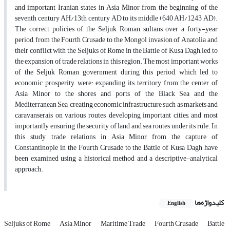
and important Iranian states in Asia Minor from the beginning of the
seventh century AH/13th century AD to its middle (640 AH/1243 AD).
The correct policies of the Seljuk Roman sultans over a forty-year
period, from the Fourth Crusade to the Mongol invasion of Anatolia and
their conflict with the Seljuks of Rome in the Battle of Kusa Dagh, led to
the expansion of trade relations in this region. The most important works
of the Seljuk Roman government during this period, which led to
economic prosperity, were: expanding its territory from the center of
Asia Minor to the shores and ports of the Black Sea and the
Mediterranean Sea, creating economic infrastructure such as markets and
caravanserais on various routes, developing important cities, and most
importantly, ensuring the security of land and sea routes under its rule. In
this study, trade relations in Asia Minor from the capture of
Constantinople in the Fourth Crusade to the Battle of Kusa Dagh have
been examined using a historical method and a descriptive-analytical
approach.
کلیدواژه‌ها
English
Seljuks of Rome
Asia Minor
Maritime Trade
Fourth Crusade
Battle