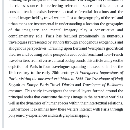
the richest sources for reflecting referential spaces; in this context, a
constant tension exists between actual referential locations and the
mental images held by travel writers. Just as the geography of the real and
urban maps are instrumental in understanding a location, the geography
of the imaginary and mental imagery play a constructive and
complementary role. Paris has featured prominently in numerous
travelogues, represented by authors through endogenous, exogenous, and
allogenous perspectives. Drawing upon Bertrand Westphal's geocritical
theories and focusing on the perspectives of both French and non-French
travel writers from diverse cultural backgrounds, this article analyzes the
depiction of Paris in four travelogues spanning the second half of the
19th century to the early 20th century:
A Foreigner’s Impressions of
Paris: visiting the universal exhibition in 1855
,
The Travelogue of Hadj
Sayyah to Europe
,
Paris Travel Diaries
and
Travelogue of Bukhara’s
treasures
. This study investigates the textual layers formed around the
principal nodes that constitute the city’s image in the narrative world, as
well as the dynamics of human spaces within their intertextual relations.
Furthermore, it examines how these writers interact with Paris through
polysensory experiences and stratigraphic mapping.