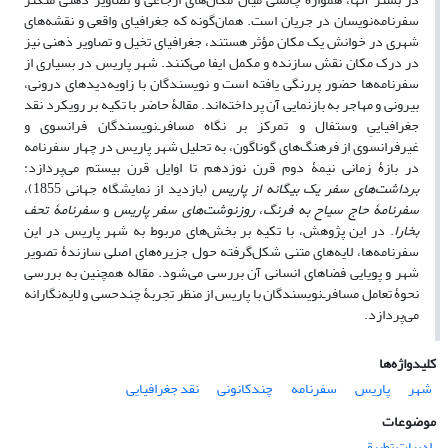
سفرنامه‌نویسان در جریان است. همان‌گونه که جغرافیای واقعی و نقشه‌های
شهری در خوانش یک مکان مؤثر هستند، جغرافیای تخیل و تصاویر ذهنی نیز
در درک مکان نقش سازنده و مکمل ایفا می‌کنند. شهر پاریس در بسیاری از
سفرنامه‌ها حضور پررنگی یافته است و نویسندگان با زاویه‌دیدهای درونی،
بیرونی و مهاجر به بازنمایی آن پرداخته‌اند. مقالۀ حاضر
با تکیه بر رویکرد نقد
جغرافیاییِ وستفال و تمرکز بر نگاه مسافر‌ـ‌نویسندگان فرانسوی و
غیرفرانسوی از فرهنگ‌های گوناگون، به تحلیل شهر پاریس در چهار سفرنامه‌
در بازۀ زمانی نیمۀ دوم قرن نوزدهم تا اوایل قرن بیستم می‌پردازد:
برداشت‌های سفر یک بیگانه از پاریس
(بازدید از نمایشگاه جهانی 1855)،
سفرنامۀ حاج
سیاح به فرنگ
،
روزنوشت‌های سفر پاریس
و
سفرنامۀ
تحف
بخارا
. در این پژوهش، با تکیه بر بخش‌های مربوط به شهر پاریس در این
سفرنامه‌ها، لایه‌های متنی شکل‌گرفته حول جزیره‌های اصلی سازندۀ تصویر
شهر و پویایی فضاهای انسانی آن بررسی می‌‌شود. مقاله همچنین به بررسی
نحوۀ تعامل مسافر‌ـ‌نویسندگان با پاریس از منظر تجربۀ چندحسی و لایه‌نگارانه
می‌پردازد.
کلیدواژه‌ها
شهر
پاریس
سفرنامه
چندکانونی
نقد جغرافیایی
موضوعات
ادبیات تطبیقی