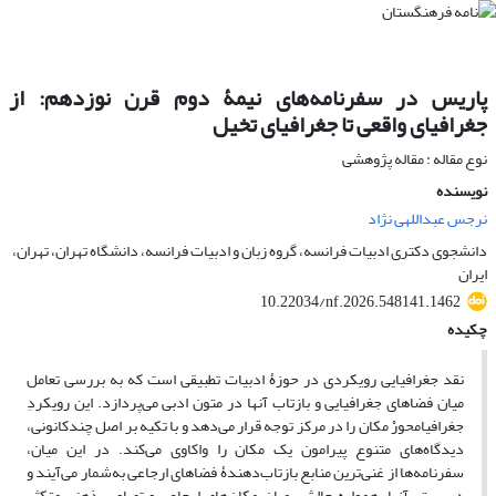
پاریس در سفرنامه‌های نیمۀ دوم قرن نوزدهم: از
جغرافیای واقعی تا جغرافیای تخیل
نوع مقاله : مقاله پژوهشی
نویسنده
نرجس عبداللهی نژاد
دانشجوی دکتری ادبیات فرانسه، گروه زبان و ادبیات فرانسه، دانشگاه تهران، تهران،
ایران
10.22034/nf.2026.548141.1462
چکیده
نقد جغرافیایی رویکردی در حوز
ۀ
ادبیات تطبیقی است که به بررسی تعامل
میان فضاهای جغرافیایی و بازتاب آنها در متون ادبی می‌پردازد. این رویکردِ
جغرافیا‌محورْ مکان را در مرکز توجه قرار می‌دهد و با تکیه بر اصل چند‌کانونی،
دیدگاه‌های متنوع پیرامون یک مکان را واکاوی می‌کند. در این میان،
سفرنامه‌ها از غنی‌ترین منابع بازتاب‌دهند
ۀ
فضاهای ارجاعی‌ به‌شمار می‌آیند و
در بستر آنها، همواره چالشی میان مکان‌های ارجاعی و تصاویر ‌ذهنی متکثر