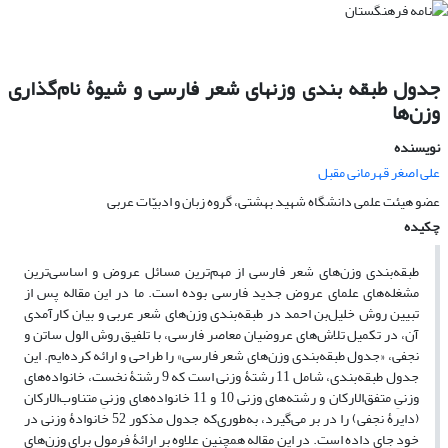
جدول طبقه بندی وزنهای شعر فارسی و شیوۀ ‌نام‌گذاری
وزن‌ها
نویسنده
علی اصغر قهرمانی مقبل
عضو هیئت علمی دانشگاه شهید بهشتی، گروه زبان و ادبیّات‌ عربی
چکیده
طبقه‌بندی وزن‌های شعر فارسی از مهم‌ترین مسائل عروض و اساسی‌ترین
مشغله‌های علمای عروض جدید فارسی بوده ‌است. ما در این مقاله پس از
تبیین روش خلیل‌بن احمد در طبقه‌بندی وزن‌های شعر عربی و بیان کارآمدی
آن، در تکمیل تلاش‌های عروضیان معاصر فارسی، با تلفیق روش الول ‌ساتن و
نجفی، «جدول طبقه‌بندی وزن‌های شعر فارسی» را طراحی و ارائه کرده‌ایم. این
جدول طبقه‌بندی، شامل 11 رشتۀ وزنی است که 9 رشتۀ نخست، خانواده‌های
وزنیِ متفق‌الارکان و رشته‌های وزنی 10 و 11 خانواده‌های وزنیِ متناوب‌الارکان
(دایرۀ نجفی) را در بر می‌گیرد، به‌طوری‌که جدول مذکور 52 خانوادۀ وزنی در
خود جای داده است. در این مقاله همچنین علاوه‌ بر ارائۀ فرمول برای وزن‌های