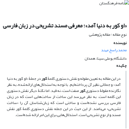
«او کور به دنیا آمد»؛ معرفی مسند تشریحی در زبان فارسی
نوع مقاله : مقاله پژوهشی
نویسنده
محمد راسخ مهند
دانشگاه بوعلی سینا، همدان
چکیده
در این مقاله به تعیین مقوله و نقش دستوری کلمۀ
کور
در جملۀ «او کور به دنیا
آمد» و جملاتی نظیر آن پرداخته‌ایم. با توجه به استدلال‌های ارائه‌شده، به نظر
نگارنده مقولۀ دستوری
کور
صفت است، نه قید. اما نکتۀ دیگر نقش دستوری
این کلمه است. به نظر می‌رسد این ساخت از ساخت‌هایی است که در زبان
فارسی بررسی نشده‌است و ساختی است که زبان‌شناسان آن را «ساخت
تشریحی» می‌نامند. از این حیث در این جمله نقش دستوری کلمۀ کور نقش
مسند و از نوع تشریحی است. استدلال‌هایی برای این امر ارائه شده‌است.