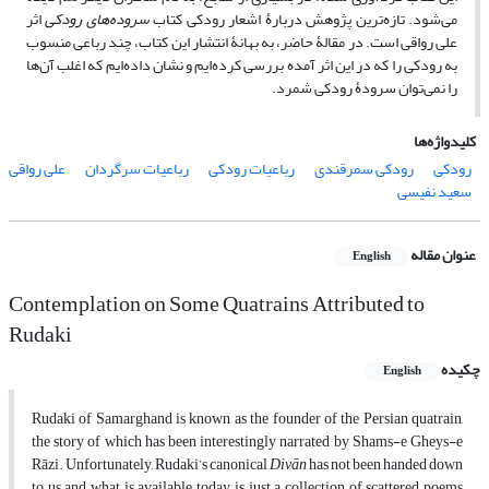
می‌شود. تازه‌ترین پژوهش دربارۀ اشعار رودکی کتاب
سروده‌های رودکی
اثر
علی رواقی است. در مقالۀ حاضر، به بهانۀ انتشار این کتاب، چند رباعی منسوب
به رودکی را که در این اثر آمده بررسی کرده‌ایم و نشان داده‌ایم که اغلب آن‌ها
را نمی‌توان سرودۀ رودکی شمرد.
کلیدواژه‌ها
رودکی
رودکی سمرقندی
رباعیات رودکی
رباعیات سرگردان
علی رواقی
سعید نفیسی
عنوان مقاله
English
Contemplation on Some Quatrains Attributed to
Rudaki
چکیده
English
Rudaki of Samarghand is known as the founder of the Persian quatrain,
the story of which has been interestingly narrated by Shams-e Gheys-e
Rāzi. Unfortunately, Rudaki’s canonical
Div
ā
n
has not been handed down
to us and what is available today is just a collection of scattered poems