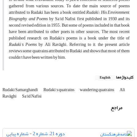
gathered from various sources. To date the main source of poems
attributed to Rudaki has been a book entitled
Rudaki: His Environment,
Biography, and Poems
by Sa’id Nafisi, first published in 1930 and its
second revised edition in 1955. But some of poems included in that book
have been attributed to other poets in other sources. The most recent
published research on Rudaki’s poems is a book under the title of
Rudaki’s Poems
by Ali Ravāghi. Referring to it, the present article
reviews some quatrains attributed to Rudaki and shows that most of them
couldn’t have been written by him.
کلیدواژه‌ها
English
Rudaki Samarghandi
Rudaki’s quatrains
wandering quatrains
Ali
Ravāghi
Sa’id Nafisi
مراجع
دوره 21، شماره 2 - شماره پیاپی