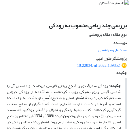
بررسی چند رباعی منسوب به رودکی
نوع مقاله : مقاله پژوهشی
نویسنده
سید علی میرافضلی
پژوهشگر متون ادبی
10.22034/nf.2022.139852
چکیده
چکیده
: رودکی سمرقندی را مُبدِع رباعی فارسی می‌دانند، و داستان آن را
شمس قیس رازی به‌نیکی روایت کرده‌است. متأسّفانه از رودکی دیوانی
منسجم که دربردارندۀ اشعار اصلی و صحیح‌النَّسَبِ او باشد، به جا نمانده
است، و آنچه در دست داریم، اشعاری است که دیگران از منابع مختلف
گردآوری کرده‌اند. کتاب
محیط زندگی و احوال و اشعار رودکی
، که سعید
نفیسی در طیِّ دو نوبت ویرایش و تدوین کرده (1309 و 1334 ش)، تا امروز منبع
اصلیِ اشعار منسوب به رودکی به شمار می‌رود. اشعاری که به نام رودکی در
این کتاب گردآوری شده، در بسیاری از منابع، به نام شاعران دیگر هم دیده