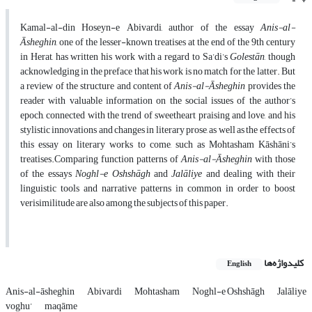
Kamal-al-din Hoseyn-e Abivardi, author of the essay
Anis-al-
Āsheghin
, one of the lesser-known treatises at the end of the 9th century
in Herat, has written his work with a regard to Sa’di’s
Golest
ān
, though
acknowledging in the preface that his work is no match for the latter. But
a review of the structure and content of
Anis-al-
Āsheghin
provides the
reader with valuable information on the social issues of the author’s
epoch, connected with the trend of sweetheart praising and love, and his
stylistic innovations and changes in literary prose, as well as the effects of
this essay on literary works to come, such as Mohtasham Kāshāni’s
treatises.Comparing function patterns of
Anis-al-
Āsheghin
with those
of the essays
Noghl-e Oshsh
āgh
and
Jal
āliye
and dealing with their
linguistic tools and narrative patterns in common in order to boost
verisimilitude are also among the subjects of this paper.
کلیدواژه‌ها
English
Anis-al-āsheghin
Abivardi
Mohtasham
Noghl-e Oshshāgh
Jalāliye
voghu’
maqāme