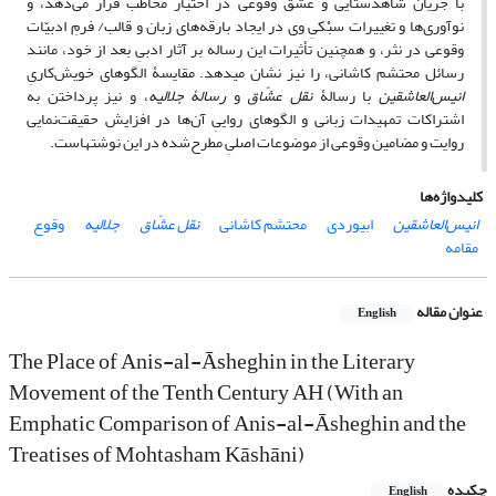
با جریان شاهدستایی و عشق وقوعی در اختیار مخاطب قرار می‌دهد، و
نوآوری‌ها و تغییرات سبْکیِ وی در ایجاد بارقه‌های زبان و قالب/ فرمِ ادبیّات
وقوعی در نثر، و همچنین تأثیرات این رساله بر آثار ادبیِ بعد از خود، مانند
رسائل محتشم کاشانی، را نیز نشان می‏دهد. مقایسۀ الگوهای خویش‌کاریِ
انیس‌العاشقین
با رسالۀ
نقل عشّاق
و
رسالۀ جلالیه
، و نیز پرداختن به
اشتراکات تمهیدات زبانی و الگوهای رواییِ آن‌ها در افزایش حقیقت‌نمایی
روایت و مضامین وقوعی از موضوعات اصلیِ مطرح‌شده در این نوشته‏است.
کلیدواژه‌ها
انیس‌العاشقین
ابیوردی
محتشم‏ کاشانی
نقل عشّاق
جلالیه
وقوع
مقامه
عنوان مقاله
English
The Place of Anis-al-Āsheghin in the Literary
Movement of the Tenth Century AH (With an
Emphatic Comparison of Anis-al-Āsheghin and the
Treatises of Mohtasham Kāshāni)
چکیده
English