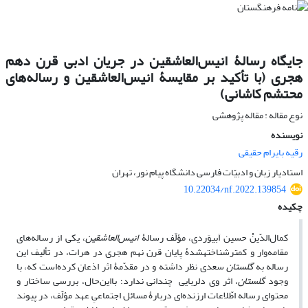
جایگاه رسالۀ انیس‌‌العاشقین در جریان ادبی قرن دهم
هجری (با تأکید بر مقایسۀ انیس‌‌العاشقین و رساله‌های
محتشم کاشانی)
نوع مقاله : مقاله پژوهشی
نویسنده
رقیه بایرام حقیقی
استادیار زبان و ادبیّات فارسی دانشگاه پیام نور، تهران
10.22034/nf.2022.139854
چکیده
کمال‌الدّینْ حسین اَبیوَردی، مؤلّف رسالۀ
انیس‌‌العاشقین
، یکی از رساله‌‌های
مقامه‌وار و کمترشناخته‏شدۀ پایان قرن نهم هجری در هرات، در تألیف این
رساله به
گلستان
سعدی نظر داشته و در مقدّمۀ اثر اذعان کرده‌است که، با
وجود
گلستان
، اثر وی دلربایی چندانی ندارد؛ بااین‌حال، بررسی ساختار و
محتوای رساله اطّلاعات ارزنده‌ای دربارۀ مسائل اجتماعیِ عهد مؤلّف، در پیوند