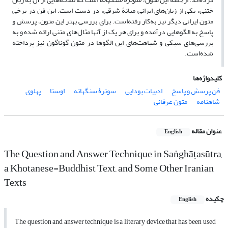
ختنی، یکی از زبان‌‌های ایرانی میانۀ شرقی، در دست است. این فن در برخی
متون ایرانی دیگر نیز به‌کار رفته‌است. برای بررسی بهتر این متون، پرسش و
پاسخ به الگوهایی درآمده و برای هر یک از آنها مثال‌‌های متنی ارائه شده و به
بررسی‌‌های سبکی و شباهت‌‌های این الگوها در متون گوناگون نیز پرداخته
شده‌است.
کلیدواژه‌ها
فن پرسش و پاسخ
ادبیات بودایی
سوترۀ سنگهاته
اوستا
پهلوی
شاهنامه
متون عرفانی
عنوان مقاله
English
The Question and Answer Technique in Saṅghāṭasūtra,
a Khotanese-Buddhist Text, and Some Other Iranian
Texts
چکیده
English
The question and answer technique is a literary device that has been used