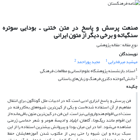
صنعت پرسش و پاسخ در متن ختنی ـ بودایی سوتره
سنگهاته و برخی دیگر از متون ایرانی
نوع مقاله : مقاله پژوهشی
نویسندگان
2
1
مهشید میرفخرایی
مجید پوراحمد
1
استاد بازنشسته پژوهشگاه علوم انسانی و مطالعات فرهنگی
2
دانش‌آموخته دکتری فرهنگ و زبان‌های باستانی
چکیده
فن پرسش و پاسخ ابزاری ادبی است که در ادبیات ملل گوناگون برای انتقال
مفاهیم از آن استفاده شده‌است و یکی از کهن‌‌ترین شیوه‌‌های به‌کاررفته در
سنت ادبی اقوام هندواروپایی نیز است. این فن در کهن‌‌ترین متون باقی‌مانده از
این اقوام مانند
ریگ‌ودا
،
گاهان
،
ایلیاد
و
ادیسۀ
هومر و شعر حماسی ژرمنی
مشاهده می‌‌شود. اما در این میان بودا و پیروانش بیشترین استفاده را از این
سبک برده‌‌ و این شیوه را حتی پس از مکتوب شدن آموزه‌‌هایشان حفظ
کرده‌‌اند. ازجملۀ این متون،
سوترۀ سنگهاته
است که نسخه‌‌هایی از آن به زبان