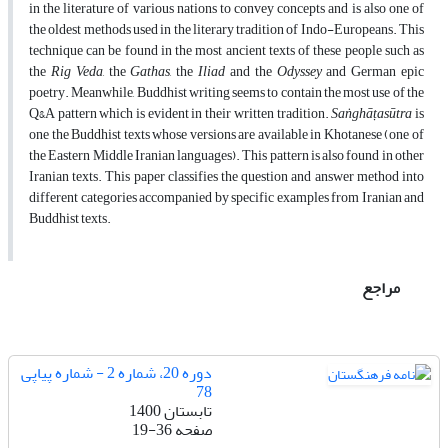
in the literature of various nations to convey concepts and is also one of
the oldest methods used in the literary tradition of Indo-Europeans. This
technique can be found in the most ancient texts of these people such as
the
Rig Veda
, the
Gathas
, the
Iliad
and the
Odyssey
and German epic
poetry. Meanwhile, Buddhist writing seems to contain the most use of the
Q&A pattern which is evident in their written tradition.
Saṅghāṭasūtra
is
one the Buddhist texts whose versions are available in Khotanese (one of
the Eastern Middle Iranian languages). This pattern is also found in other
Iranian texts. This paper classifies the question and answer method into
different categories accompanied by specific examples from Iranian and
Buddhist texts.
مراجع
دوره 20، شماره 2 - شماره پیاپی
78
تابستان 1400
صفحه
19-36