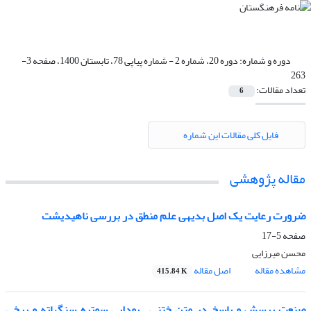
دوره و شماره:
دوره 20، شماره 2 - شماره پیاپی 78، تابستان 1400، صفحه 3-
263
تعداد مقالات:
6
فایل کلی مقالات این شماره
مقاله پژوهشی
ضرورت رعایت یک اصل بدیهی علم منطق در بررسی ناهیدیشت
صفحه
5-17
محسن میرزایی
مشاهده مقاله
اصل مقاله
415.84 K
صنعت پرسش و پاسخ در متن ختنی ـ بودایی سوتره سنگهاته و برخی