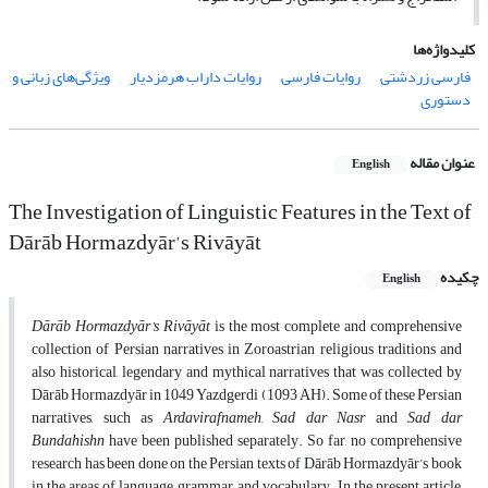
کلیدواژه‌ها
فارسی زردشتی
روایات فارسی
روایات داراب هرمزدیار
ویژگی‌های ‌زبانی و
دستوری
عنوان مقاله
English
The Investigation of Linguistic Features in the Text of
Dārāb Hormazdyār’s Rivāyāt
چکیده
English
Dārāb Hormazdyār’s Rivāyāt
is the most complete and comprehensive
collection of Persian narratives in Zoroastrian religious traditions and
also historical, legendary and mythical narratives that was collected by
Dārāb Hormazdyār in 1049 Yazdgerdi (1093 AH). Some of these Persian
narratives, such as
Ardavirafnameh
,
Sad dar Nasr
and
Sad dar
Bundahishn
have been published separately. So far, no comprehensive
research has been done on the Persian texts of Dārāb Hormazdyār’s book
in the areas of language, grammar and vocabulary. In the present article,