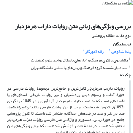
بررسی ویژگی‌های زبانی متن روایات داراب هرمزدیار
نوع مقاله : مقاله پژوهشی
نویسندگان
2
1
یلدا شکوهی
ژاله آموزگار
1
دانشجوی دکتری فرهنگ و زبان‌های باستانی واحد علوم تحقیقات
2
استاد بازنشسته گروه فرهنگ و زبان‌های باستانی دانشگاه تهران
چکیده
روایات داراب هرمزدیار
کامل‌ترین و جامع‌‌ترین مجموعۀ روایات فارسی در
حوزۀ آداب و رسوم دینی زردشتیان و نیز روایات تاریخی، اسطوره‌ای یا
افسانه‌ای است که به همت داراب هرمزدیار گردآوری و در 1049 یزدگردی
(1093ق) تدوین شده‌است. برخی از این روایات فارسی مانند
ارداویراف‌نامه،
صد در نثر
و
صد در بندهش
جداگانه منتشر شده‌است. تا کنون پژوهشی
جامع در حوزۀ‌ زبانی، دستوری و واژگانیِ متن‌ فارسیِ
روایات داراب هرمزدیار
انجام نشده‌است. در مقالۀ حاضر کوشش شده‌است که برخی ویژگی‌های متن
استخراج و همراه با شواهدی از متن ارائه شود.