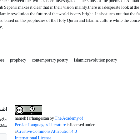
rence between the two has been investigated. The study of the poems of Ahma
b Sepehri makes it clear that in their vision, mainly, there is a desperate look at th
slamic revolution, the future of the world is very bright. It also turns out that the f
d based on the prophecies of the Holy Quran and Islamic culture, while the concep
y.
pse
prophecy
contemporary poetry
Islamic revolution poetry
اشت
nameh farhangestan by
The Academy of
برای 
Persian Language & Literature
is licensed under
مشتر
a
Creative Commons Attribution 4.0
International License
.