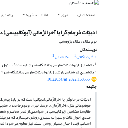
صفحه اصلی
مرور
اطلاعات نشریه
راهنمای 
ادبیّات فرجام‌گرا یا آخرالزّمانی (آپوکالیپسی)
نوع مقاله : مقاله پژوهشی
نویسندگان
2
1
غلامرضا کافی
ندا حاتمی
1
دانشیار زبان و ادبیّات فارسی دانشگاه شیراز؛ نویسندۀ مسئول
2
دانشجوی کارشناسی ارشد زبان و ادبیّات فارسی دانشگاه شیراز
10.22034/nf.2022.168556
چکیده
ادبیّات فرجام‌گرا یا آخرالزّمانی ادبیّاتی است که بر پایۀ پیش
موضوعاتی مثل «آخرالزّمان»، «رستاخیز»، «وقوع فاجعه»، «منجی» و.
مقایسۀ مضامین آپوکالیپسی در شواهدی از شعر معاصر و شعر ان
مهدی اخوان ثالث و سهراب سپهری روشن می‌سازد که در بینشِ آن
اسلامی آیندۀ جهان بسیار روشن است. نیز معلوم می‌شود اشعار 