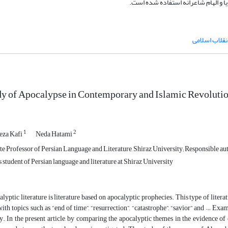
 و الهام شاعرانه استفاده شده است.
نقلاب اسلامی
y of Apocalypse in Contemporary and Islamic Revolutio
1
2
eza Kafi
Neda Hatami
e Professor of Persian Language and Literature, Shiraz University; Responsible au
 student of Persian language and literature at Shiraz University
lyptic literature is literature based on apocalyptic prophecies. This type of litera
with topics such as “end of time”, “resurrection”, “catastrophe”, “savior” and … Exa
y. In the present article, by comparing the apocalyptic themes in the evidence of