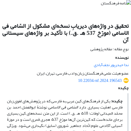
تحقیق در واژه‌های دیریابِ نسخه‌ای مشکول از السّامی فی
الاسامی (مورّخ 537 هـ .ق.) با تأکید بر واژه‌های سیستانی
آن
نوع مقاله : مقاله پژوهشی
نویسنده
ندا حیدرپور نجف‌آبادی
عضو هیئت علمی فرهنگستان زبان و ادب فارسی، تهران، ایران
10.22034/nf.2024.196543
چکیده
چکیده:
یکی از فرهنگ‌های کهنِ عربی به فارسی که در پژوهش‌های لغویِ زبان
فارسی اهمّیت بسیاری دارد
السّامی فی الاسامی
نوشتۀ ابوالفضل احمد بن
محمّد المیدانی (وفات: ۵18 هـ .ق.) است. از این متن نسخه‌های کهنِ بسیاری
برجای مانده‌است که کهن‌ترینِ آن‌ها مورّخ ۵37 هجری قمری است و در موزۀ
آسیایی آکادمی علوم اتّحاد جماهیر شوروی (سابق) نگهداری می‌شود. ویژگی