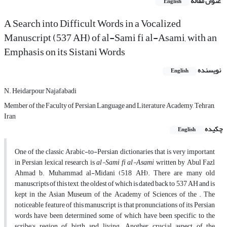
عنوان مقاله
English
A Search into Difficult Words in a Vocalized
Manuscript (537 AH) of al-Sami fi al-Asami, with an
Emphasis on its Sistani Words
نویسنده
English
N. Heidarpour Najafabadi
Member of the Faculty of Persian Language and Literature Academy, Tehran,
Iran
چکیده
English
One of the classic Arabic-to-Persian dictionaries that is very important
in Persian lexical research is
al-Sami fi al-Asami
written by Abul Fazl
Ahmad b. Muhammad al-Midani (518 AH). There are many old
manuscripts of this text, the oldest of which is dated back to 537 AH and is
kept in the Asian Museum of the Academy of Sciences of the . The
noticeable feature of this manuscript is that pronunciations of its Persian
words have been determined some of which have been specific to the
scribe's region of birth and living. Another crucial aspect of the