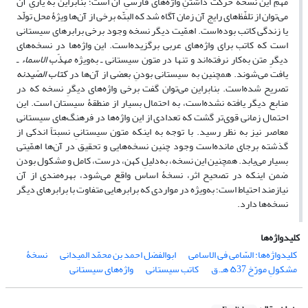
مهمِ این نسخه حرکت داشتنِ واژه‌های فارسیِ آن است؛ بنابراین به یاریِ آن
می‌توان از تلفّظ‌های رایج آن زمان آگاه شد که البتّه برخی از آن‌ها ویژۀ محل تولّد
یا زندگی کاتب بوده‌است. اهمّیت دیگر نسخه وجود برخی برابرهای سیستانی
است که کاتب برای واژه‌های عربی برگزیده‌است. این واژه‌ها در نسخه‌های
دیگرِ متن به‌کار نرفته‌اند و تنها در متون سیستانی ـ به‌ویژه
مهذّب الاسماء
ـ
یافت می‌شوند. همچنین به سیستانی بودنِ بعضی از آن‌ها در
کتاب الصّیدنه
تصریح شده‌است. بنابراین می‌توان گفت برخی واژه‌های دیگرِ نسخه که در
منابع دیگر یافته نشده‌است، به احتمال بسیار از منطقۀ سیستان است. این
احتمال زمانی قوی‌تر گشت که تعدادی از این واژه‌ها در فرهنگ‌های سیستانی
معاصر نیز به نظر رسید. با توجه به اینکه متون سیستانیِ نسبتاً اندکی از
گذشته برجای مانده‌است وجود چنین نسخه‌هایی و تحقیق در آن‌ها اهمّیتی
بسیار می‌یابد. همچنین این نسخه، به‌دلیلِ کهن، درست، کامل و مشکول بودن
ضمن اینکه در تصحیح اثر، نسخۀ اساس واقع می‌شود، بهره‌مندی از آن
نیازمند احتیاط است؛ به‌ویژه در مواردی که برابرهایی متفاوت با برابرهای دیگر
نسخه‌ها دارد.
کلیدواژه‌ها
کلیدواژه‌ها: السّامی فی الاسامی
ابوالفضل احمد بن محمّد المیدانی
نسخۀ
مشکولِ مورّخ ۵37 هـ.ق
کاتب سیستانی
واژه‌های سیستانی