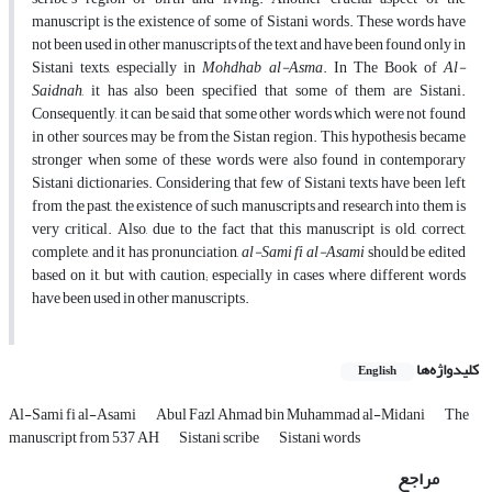
manuscript is the existence of some of Sistani words. These words have
not been used in other manuscripts of the text and have been found only in
Sistani texts, especially in
Mohdhab al-Asma
. In The Book of
Al-
Saidnah
, it has also been specified that some of them are Sistani.
Consequently, it can be said that some other words which were not found
in other sources may be from the Sistan region. This hypothesis became
stronger when some of these words were also found in contemporary
Sistani dictionaries. Considering that few of Sistani texts have been left
from the past, the existence of such manuscripts and research into them is
very critical. Also, due to the fact that this manuscript is old, correct,
complete, and it has pronunciation,
al-Sami fi al-Asami
should be edited
based on it, but with caution; especially in cases where different words
have been used in other manuscripts.
کلیدواژه‌ها
English
Al-Sami fi al-Asami
Abul Fazl Ahmad bin Muhammad al-Midani
The
manuscript from 537 AH
Sistani scribe
Sistani words
مراجع