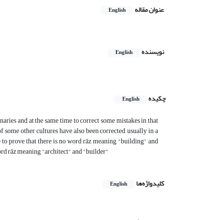
عنوان مقاله
English
نویسنده
English
چکیده
English
naries and at the same time to correct some mistakes in that
 some other cultures have also been corrected, usually in a
de to prove that there is no word rāz meaning "building" and
word rāz meaning "architect" and "builder"
کلیدواژه‌ها
English