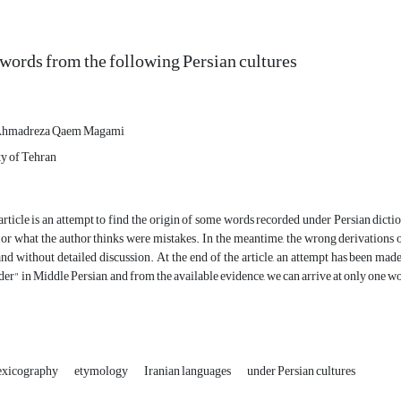
words from the following Persian cultures
Ahmadreza Qaem Magami
ty of Tehran
article is an attempt to find the origin of some words recorded under Persian dictio
or what the author thinks were mistakes. In the meantime, the wrong derivations of
and without detailed discussion. At the end of the article, an attempt has been ma
der" in Middle Persian, and from the available evidence, we can arrive at only one 
lexicography
etymology
Iranian languages
under Persian cultures