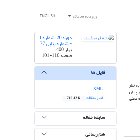
ورود به سامانه
ENGLISH
دوره 20، شماره 1
- شماره پیاپی 77
بهار 1400
صفحه
101-116
فایل ها
ه نظر
XML
پایان
اصل مقاله
 که در فارسی میانه لغت rāz به معنی «عمارت» و «بِنا» وجود ندارد و از شواهد موجود می‌توان تنها به یک لغت rāz به معنی
710.42 K
سابقه مقاله
هم رسانی