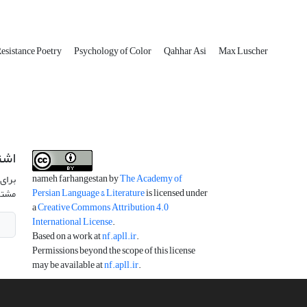
esistance Poetry
Psychology of Color
Qahhar Asi
Max Luscher
اشت
nameh farhangestan by
The Academy of
برای 
Persian Language & Literature
is licensed under
مشتر
a
Creative Commons Attribution 4.0
International License
.
Based on a work at
nf.apll.ir
.
Permissions beyond the scope of this license
may be available at
nf.apll.ir
.