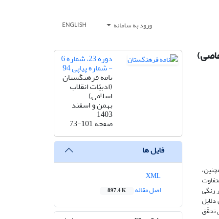
ورود به سامانه
ENGLISH
عاصی)
دوره 23، شماره 6
- شماره پیاپی 94
نامه فرهنگستان
(ادبیّات انقلاب
اسلامی)
بهمن و اسفند
1403
صفحه
73-101
فایل ها
مچنین،
XML
متفاوت
اصل مقاله
ر رنگی
897.4 K
دلایل
 تحقّق