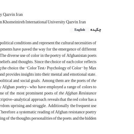
, Qazvin, Iran
m Khomeinireh International University, Qazvin, Iran
چکیده
English
litical conditions and represent the cultural necessities of
lopments have paved the way for the emergence of different
 The diverse use of color in the poetry of Afghanistan poets
 beliefs, and thoughts. Since the choice of each color reflects
ing the choice, the "Color Test/ Psychology of Color" by Max
and provides insights into their mental and emotional state.
political and social goals. Among them are the poets of
the
 Afghan poetry- who have employed a range of colors to
 (one of the most prominent poets of
the Afghan Resistance
criptive-analytical approach, reveals that the red color has a
dom, uprising, and struggle. Additionally, the frequent use
. Therefore, a systematic reading of Afghan resistance poetry
 of the thoughts, personalities of the poets, and the hidden