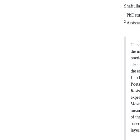
Shafiull
1
PhD stud
2
Assistan
The d
the m
poeti
also 
the e
Lusch
Poets
Resi
expre
Move
meani
of th
based
layer