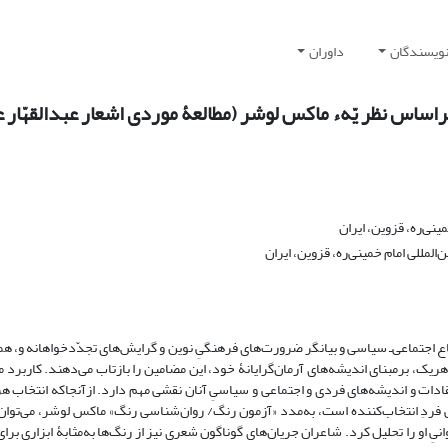
نویسندگان
داوران
ساس نظر یّهء ماکس لوشر (مطالعۀ موردی اشعار عبدالقهّار 
ینی‌ره، قزوین، ایران
المللی امام خمینی‌ره، قزوین، ایران
ع اجتماعی‌ـ‌ سیاسی و بیانگر ضرورت‌های فرهنگیِ نوین و گرایش‌های تجدّدخواهانه و، ه
یک، برمبنای اندیشه‌های آرمان‌گرایانۀ خود، این مضامین را بازتاب می‌دهند. کاربرد 
ادات و اندیشه‌های فردی و اجتماعی و سیاسیِ آنان نقشی مهم دارد. ازآنجاکه انتخاب ه
فردِ انتخاب‌کننده است، به‌مدد «آزمون رنگ/ روان‌شناسی رنگ» ماکس لوشر، می‌توان 
یِ او را تحلیل کرد. شاعران جریان‌های گوناگون شعری نیز از رنگ‌ها به‌مثابۀ ابزاری برای