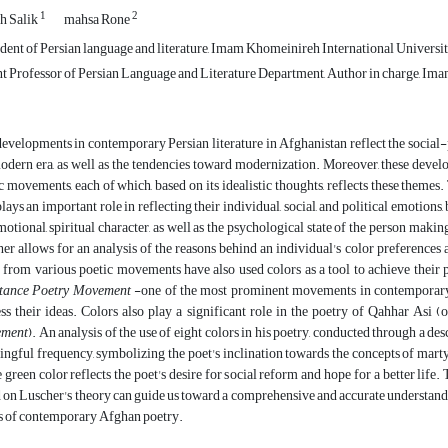
1
2
ah Salik
mahsa Rone
ent of Persian language and literature, Imam Khomeinireh International University
t Professor of Persian Language and Literature Department, Author in charge, Ima
evelopments in contemporary Persian literature in Afghanistan reflect the social-po
odern era, as well as the tendencies toward modernization. Moreover, these deve
c movements, each of which, based on its idealistic thoughts, reflects these themes.
plays an important role in reflecting their individual, social, and political emotions,
motional, spiritual character, as well as the psychological state of the person mak
er allows for an analysis of the reasons behind an individual's color preferences 
 from various poetic movements have also used colors as a tool to achieve their 
stance Poetry Movement
-one of the most prominent movements in contemporary
ss their ideas. Colors also play a significant role in the poetry of Qahhar Asi
ment
). An analysis of the use of eight colors in his poetry, conducted through a des
ngful frequency, symbolizing the poet's inclination towards the concepts of martyr
e green color reflects the poet's desire for social reform and hope for a better life
 on Luscher's theory can guide us toward a comprehensive and accurate understanding
s of contemporary Afghan poetry.