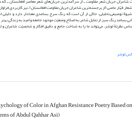
 شاعران جریان شعر مقاومت ــ ‌از سرآمدترین جریان‌های شعر معاصر افغانستان ‌ــ که د
اشعار قهّار عاصی (از برجسته‌ترین شاعران جریان مقاومت افغانستان)، نیز کاربردی فراوان
شیوۀ توصیفی‌ـ‌تحلیلی، حاکی از آن است که رنگ سرخ بسامدی معنادار دارد و دلیلی ا
نی بسامد رنگ سبز از تمایل شاعر به اصلاح وضعیّت موجود جامعه و امید به زندگیِ بهتر
س نظریّۀ لوشر، می‌تواند ما را به شناخت جامع و دقیق افکار و شخصیّت شاعران و لا
کس لوشر
ychology of Color in Afghan Resistance Poetry Based o
ems of Abdul Qahhar Asi)