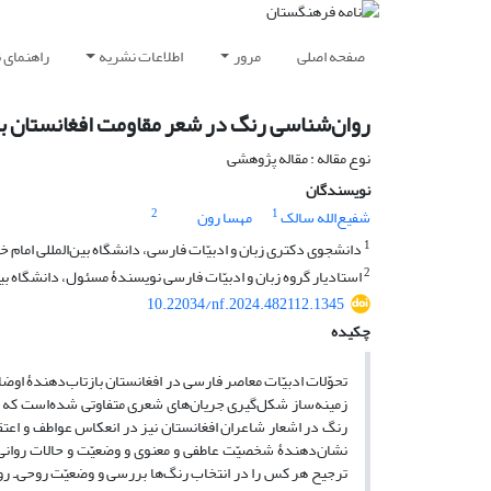
صفحه اصلی
مرور
اطلاعات نشریه
راهنمای 
روان‌شناسی رنگ در شعر مقاومت افغانستان برا
نوع مقاله : مقاله پژوهشی
نویسندگان
2
1
شفیع‌الله سالک
مهسا رون
1
دانشجوی دکتری زبان و ادبیّات فارسی، دانشگاه بین‌المللی امام خم
2
استادیار گروه زبان و ادبیّات فارسی نویسندۀ مسئول، دانشگاه بین‌
10.22034/nf.2024.482112.1345
چکیده
تحوّلات ادبیّات معاصر فارسی در افغانستان بازتاب‌دهندۀ اوضا
زمینه‌ساز شکل‌گیری جریان‌های شعری ‌متفاوتی شده‌است که هر
رنگ در اشعار شاعران افغانستان نیز در انعکاس عواطف و اعتق
نشان‌دهندۀ شخصیّت عاطفی و معنوی و وضعیّت و حالات روانی 
ترجیح هر کس را در انتخاب رنگ‌ها بررسی و وضعیّت روحی‌‌ـ‌ روان