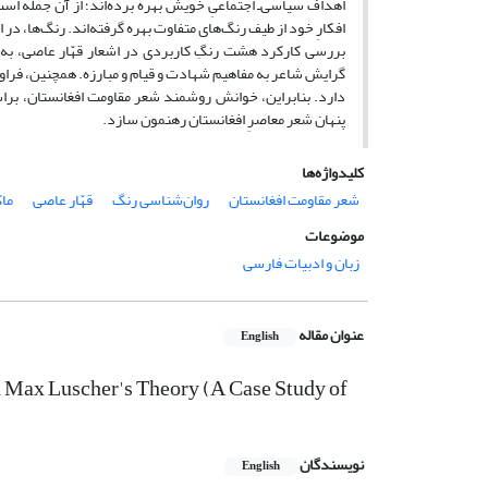
اهداف سیاسی‌ـ ‌اجتماعیِ خویش بهره برده‌اند؛ از آن جمله است
افکارِ خود از طیف رنگ‌های متفاوت بهره گرفته‌اند. رنگ‌ها، در 
بررسی کارکرد هشت رنگِ کاربردی در اشعار قهّار عاصی، به‌
گرایش شاعر به مفاهیم شهادت و قیام و مبارزه. همچنین، فراوا
دارد. بنابراین، خوانش روشمند شعر مقاومت افغانستان، براسا
پنهان شعر معاصرِ افغانستان رهنمون سازد.
کلیدواژه‌ها
شعر مقاومت افغانستان
روان‌شناسی رنگ
قهّار عاصی
ما
موضوعات
زبان و ادبیات فارسی
عنوان مقاله
English
n Max Luscher's Theory (A Case Study of
نویسندگان
English