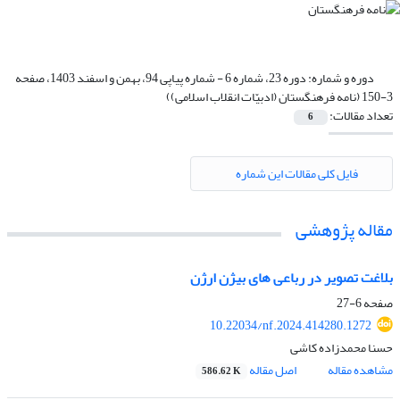
دوره و شماره:
دوره 23، شماره 6 - شماره پیاپی 94، بهمن و اسفند 1403، صفحه
3-150 (نامه فرهنگستان (ادبیّات انقلاب اسلامی))
تعداد مقالات:
6
فایل کلی مقالات این شماره
مقاله پژوهشی
بلاغت تصویر در رباعی های بیژن ارژن
صفحه
6-27
10.22034/nf.2024.414280.1272
حسنا محمدزاده کاشی
مشاهده مقاله
اصل مقاله
586.62 K