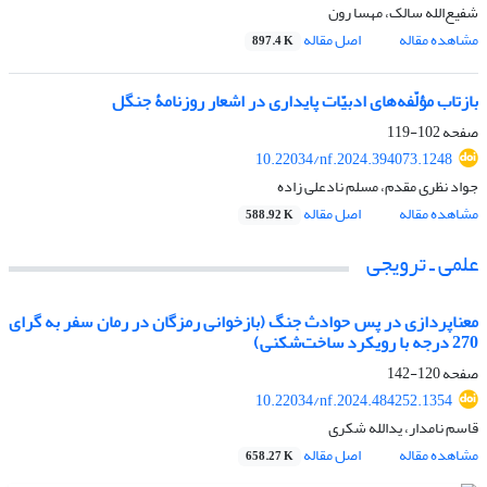
شفیع‌الله سالک، مهسا رون
مشاهده مقاله
اصل مقاله
897.4 K
بازتاب مؤلّفه‌های ادبیّات پایداری در اشعار روزنامۀ جنگل
صفحه
102-119
10.22034/nf.2024.394073.1248
جواد نظری مقدم، مسلم نادعلی زاده
مشاهده مقاله
اصل مقاله
588.92 K
علمی ـ ترویجی
معناپردازی در پس حوادث جنگ (بازخوانی رمزگان در رمان سفر به گرای
270 درجه با رویکرد ساخت‌شکنی)
صفحه
120-142
10.22034/nf.2024.484252.1354
قاسم نامدار، یدالله شکری
مشاهده مقاله
اصل مقاله
658.27 K