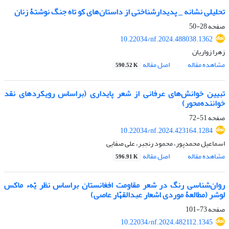
تحلیلی نشانه _ پدیدارشناختی از داستان‌های کو تاه جنگ نوشتۀ زنان
صفحه
28-50
10.22034/nf.2024.488038.1362
زهرا زواریان
مشاهده مقاله
اصل مقاله
590.52 K
تبیین خوانش‌های عرفانی از شعر پایداری (براساس رویکردهای نقد
خواننده‌محور)
صفحه
51-72
10.22034/nf.2024.423164.1284
اسماعیل محمدپور، محمود رنجبر، علی صفایی
مشاهده مقاله
اصل مقاله
596.91 K
روان‌شناسی رنگ در شعر مقاومت افغانستان براساس نظر یّهء ماکس
لوشر (مطالعۀ موردی اشعار عبدالقهّار عاصی)
صفحه
73-101
10.22034/nf.2024.482112.1345