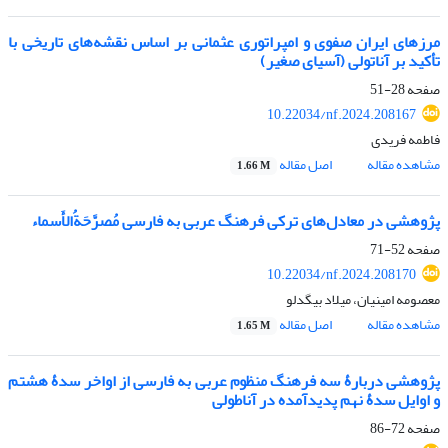
مرزهای ایران صفوی و امپراتوری عثمانی بر اساس نقشه‌‏های تاریخی با
تأکید بر آناتولی (آسیای صغیر)
صفحه
28-51
10.22034/nf.2024.208167
فاطمه فریدی
مشاهده مقاله
اصل مقاله
1.66 M
پژوهشی در معادل‌‏های ترکی فرهنگ عربی ‌‏به ‌‏فارسی مُصرَّحَةُالأَسماء
صفحه
52-71
10.22034/nf.2024.208170
معصومه امینیان، میلاد بیگدلو
مشاهده مقاله
اصل مقاله
1.65 M
پژوهشی دربارۀ سه فرهنگ منظوم عربی به فارسی از اواخر سدۀ هشتم
و اوایل سدۀ نهم پدیدآمده در آناطولی
صفحه
72-86