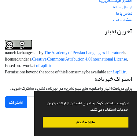
اعضای هیات تحریریه
ارسال مقاله
تماس با ما
نقشه سایت
آخرین اخبار
nameh farhangestan by
The Academy of Persian Language & Literature
is
licensed under a
Creative Commons Attribution 4.0 International License
.
Based on a work at
nf.apll.ir
.
Permissions beyond the scope of this license may be available at
nf.apll.ir
.
اشتراک خبرنامه
برای دریافت اخبار و اطلاعیه های مهم نشریه در خبرنامه نشریه مشترک شوید.
اشتراک
این وب سایت از کوکی ها برای اطمینان از ارائه بهترین
خدمات استفاده می کند.
متوجه شدم
سامانه مدیریت نشریات علمی.
طراحی و پیاده سازی از
سیناوب