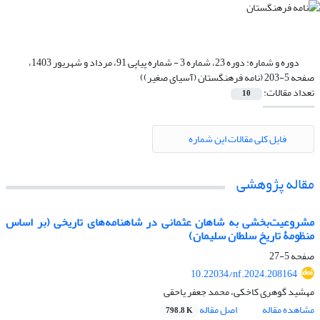
دوره و شماره:
دوره 23، شماره 3 - شماره پیاپی 91، مرداد و شهریور 1403،
صفحه 5-203 (نامه فرهنگستان (آسیای صغیر))
تعداد مقالات:
10
فایل کلی مقالات این شماره
مقاله پژوهشی
مشروعیت‏‏‌‏‌‏بخشی به شاهان عثمانی در شاهنامه‏‏‌‏‌‏های تاریخی (بر اساس
منظومۀ تاریخ سلطان سلیمان)
صفحه
5-27
10.22034/nf.2024.208164
مهشید گوهری کاخکی، محمد جعفر یاحقی
مشاهده مقاله
اصل مقاله
798.8 K