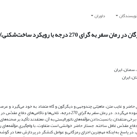
نویسندگان
داوران
رای 270 درجه با رویکرد ساخت‌شکنی)
 سمنان، ایران
ن، ایران
ی حاضر و غایب متن، ماهیّتی چندوجهی و دیگرگون و گاه متضاد به خود می‌گیرد و عرص
شوده‌ می‌گردد. در رمان
سفر
به
گرای
270
درجه
، تلخی‌ها و ناکامی‌های دفاع مقدّس در
 برخی منتقدان، با نسبت‌دادن مؤلّفه‌های ناتورالیستی به آن، معتقدند تأکید بر صحنه‌های
 دفاع مقدّس غافل ساخته. جستار حاضر خوانشی است متفاوت، با وام‌گیریِ مؤلّفه‌های 
ر پاسخ به اینکه مهم‌ترین اجزای رمزگانی و عوامل کنشگر در پردازش معنا در گوشه ‌