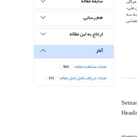
سابقه مقاله
رمزگان
 فنّی»
ابۀ سه
هم رسانی
 مقدّس
ارجاع به این مقاله
آمار
تعداد مشاهده مقاله
964
تعداد دریافت فایل اصل مقاله
155
Semant
Headi
ghasem 