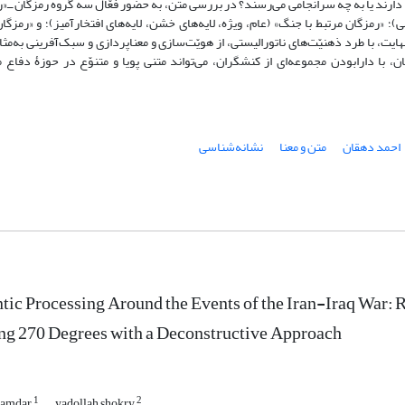
 دارند یا به چه سرانجامی می‌رسند؟ در بررسی متن، به حضور فعّال سه گروه رمزگان ــ«
؛ «رمزگان مرتبط با جنگ» (عام، ویژه، لایه‌های خشن، لایه‌های افتخارآمیز)؛ و «رمزگان
هایت، با طرد ذهنیّت‌های ناتورالیستی، از هویّت‌سازی و معناپردازی و سبک‌آفرینی به‌مث
ن، با دارابودن مجموعه‌ای از کنشگران، می‌تواند متنی پویا و متنوّع در حوزۀ دفاع
احمد دهقان
متن و معنا
نشانه‌شناسی
ic Processing Around the Events of the Iran-Iraq War: R
ng 270 Degrees with a Deconstructive Approach
1
2
namdar
yadollah shokry