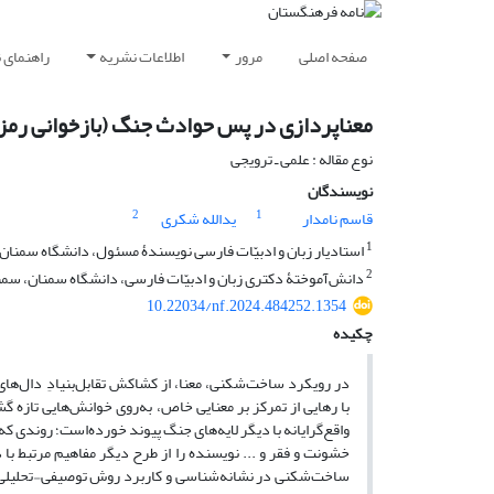
صفحه اصلی
مرور
اطلاعات نشریه
راهنمای 
معناپردازی در پس حوادث جنگ (بازخوانی رمزگان در رمان سفر به گ
نوع مقاله : علمی ـ ترویجی
نویسندگان
2
1
قاسم نامدار
یدالله شکری
1
استادیار زبان و ادبیّات فارسی نویسندۀ مسئول، دانشگاه سمنان،
2
دانش‌آموختۀ دکتری زبان و ادبیّات فارسی، دانشگاه سمنان، سمنا
10.22034/nf.2024.484252.1354
چکیده
در رویکرد ساخت‌شکنی، معنا، از کشاکش تقابل‌بنیادِ دال‌ها
با رهایی از تمرکز بر معنایی خاص، به‌روی خوانش‌هایی تازه گ
واقع‌گرایانه با دیگر لایه‌های جنگ پیوند خورده‌‌است؛ روندی که
خشونت و فقر و ... نویسنده را از طرح دیگر مفاهیم مرتبط با
ساخت‌شکنی در نشانه‌شناسی و کاربرد روش توصیفی₋‌تحلیلی، د