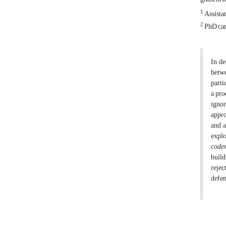
1
Assistan
2
PhD cand
In de
betwe
parti
a pro
ignor
appro
and a
explo
code
build
rejec
defen