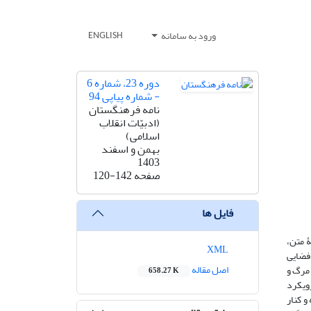
ورود به سامانه
ENGLISH
دوره 23، شماره 6
- شماره پیاپی 94
نامه فرهنگستان
(ادبیّات انقلاب
اسلامی)
بهمن و اسفند
1403
صفحه
120-142
فایل ها
ۀ متن،
XML
 فضایی
اصل مقاله
 مرگ و
658.27 K
رویکرد
و کنار