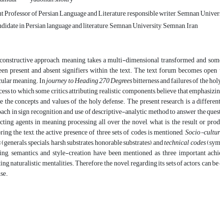
t Professor of Persian Language and Literature, responsible writer, Semnan Univers
idate in Persian language and literature, Semnan University, Semnan, Iran
constructive approach, meaning takes a multi-dimensional transformed and somet
en present and absent signifiers within the text. The text forum becomes open t
cular meaning. In
journey to Heading 270 Degrees
bitterness and failures of the holy
cess to which some critics attributing realistic components, believe that emphasizing
e the concepts and values of the holy defense. The present research is a differ
ach in sign recognition and use of descriptive-analytic method to answer the ques
cting agents in meaning processing all over the novel, what is the result or pr
ring the text, the active presence of three sets of codes is mentioned,
Socio-cultur
s
(generals, specials, harsh substrates, honorable substrates), and
technical codes
(symb
ing, semantics, and style-creation have been mentioned as three important achi
ting naturalistic mentalities. Therefore, the novel, regarding its sets of actors, can b
se.