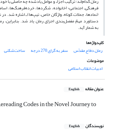
رمان کدام‌اند؛ ترکیب اجزاء و عوامل یادشده چه حاصلی با خود
فرهنگی‌ـ ‌اجتماعی» (خانواده، شگردها، خرده‌فرهنگ‌ها، اسامی)
(نمادها، جملات کوتاه، واژگان خاص، تیپ‌ها)ــ اشاره شد. در ن
دستاورد مهمّ مفصل‌بندی اجزای رمان یاد شد. بنابراین، رما
به شمار آید.
کلیدواژه‌ها
رمان دفاع مقدّس
سفر به گرای 270 درجه
ساخت‌شکنی
موضوعات
ادبیات انقلاب اسلامی
عنوان مقاله
English
ereading Codes in the Novel Journey to
نویسندگان
English