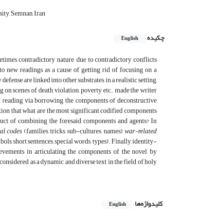
ity, Semnan, Iran
چکیده
English
imes contradictory nature, due to contradictory conflicts
o new readings as a cause of getting rid of focusing on a
 defense are linked into other substrates in a realistic setting,
 on scenes of death, violation, poverty, etc., made the writer
ent reading via borrowing the components of deconstructive
tion that what are the most significant codified components
oduct of combining the foresaid components and agents? In
al codes
(families, tricks, sub-cultures, names),
war-related
ols, short sentences, special words, types). Finally, identity-
evements in articulating the components of the novel, by
e considered as a dynamic and diverse text in the field of holy
کلیدواژه‌ها
English