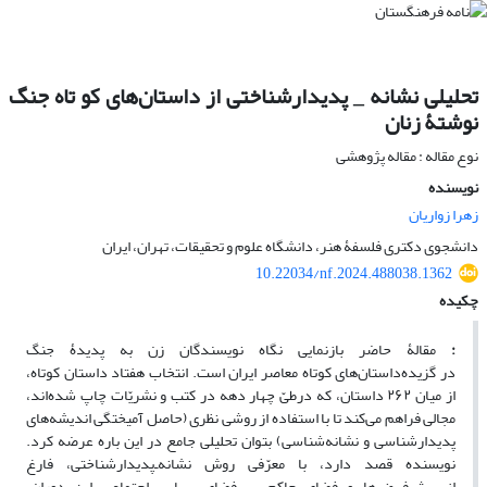
تحلیلی نشانه _ پدیدارشناختی از داستان‌های کو تاه جنگ
نوشتۀ زنان
نوع مقاله : مقاله پژوهشی
نویسنده
زهرا زواریان
دانشجوی دکتری فلسفۀ هنر، دانشگاه علوم و تحقیقات، تهران، ایران
10.22034/nf.2024.488038.1362
چکیده
:
مقالۀ حاضر بازنمایی نگاه نویسندگان زن به پدیدۀ جنگ
در گزیده‌داستان‌های کوتاه معاصر ایران است. انتخاب هفتاد داستان کوتاه،
از میان ۲۶۲ داستان، که درطیّ چهار دهه در کتب و نشریّات چاپ شده‌اند،
مجالی فراهم می‌کند تا با استفاده از روشی نظری (حاصل آمیختگی اندیشه‌های
پدیدارشناسی و نشانه‌‌شناسی) بتوان تحلیلی جامع در این باره عرضه کرد.
نویسنده قصد دارد، با معرّفی روش نشانه‌ـ‌پدیدارشناختی، فارغ
از پیش‌فرض‌ها و فضای حاکم بر فضای سیاسی‌ـ‌اجتماعیِ این دوران،