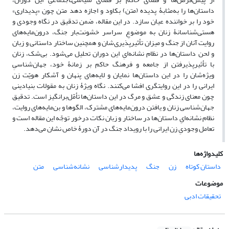
داستان‌ها را به‌مثابۀ پدیده (متن) بکاود و اجازه دهد متن چون «پدیداری»
خود را بر خواننده عیان سازد. در این مقاله، ضمن تدقیق در نگاه وجودی و
هستی‌شناسانۀ زنان به موضوعِ سراسر خشونت‌بار جنگ، درون‌مایه‌های
روایت آنان از جنگ و میزان تأثیرپذیری‌شان و همچنین ساختار داستانی و زبان
و لحن داستان‌ها در نظام ‌نشانه‌ایِ این دوران تحلیل می‌شود. بی‌شک، زنان
با تأثیرپذیرفتن از جامعه و فرهنگ حاکم بر زمانۀ خود، جهان‌شناسیِ
ویژه‌شان را در این داستان‌ها نمایان و لایه‌های پنهان و آشکار هویّت زن
ایرانی را در این روایتگری افشا می‌کنند. نگاه ویژۀ زنان به مقولات بنیادینی
چون معنای زندگی و عشق و مرگ‌ در این داستان‌ها تأمّل‌برانگیز است. تدقیق
جهان‌شناسی زنان و یافتن درون‌مایه‌های مشترک، الگوها و بن‌مایه‌های روایت،
نظام نشانه‌ایِ داستان‌ها در ساختار و زبان نکات درخور توجّه این مقاله است و
تعامل وجودیِ زن ایرانی را با رویداد جنگ در آن دورۀ خاص نشان می‌دهد.
کلیدواژه‌ها
داستان کوتاه
زن
جنگ
پدیدارشناسی
نشانه‌شناسی
متن
موضوعات
تحقیقات ادبی