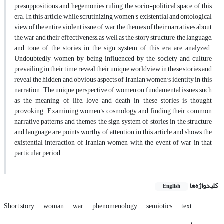
presuppositions and hegemonies ruling the socio-political space of this
era. In this article, while scrutinizing women's existential and ontological
view of the entire violent issue of war, the themes of their narratives about
the war and their effectiveness, as well as the story structure, the language,
and tone of the stories in the sign system of this era are analyzed.
Undoubtedly, women by being influenced by the society and culture
prevailing in their time, reveal their unique worldview in these stories and
reveal the hidden and obvious aspects of Iranian women's identity in this
narration. The unique perspective of women on fundamental issues such
as the meaning of life, love and death in these stories is thought
provoking. Examining women’s cosmology and finding their common
narrative patterns and themes, the sign system of stories in the structure
and language are points worthy of attention in this article and shows the
existential interaction of Iranian women with the event of war in that
particular period.
کلیدواژه‌ها
English
Short story
woman
war
phenomenology
semiotics
text