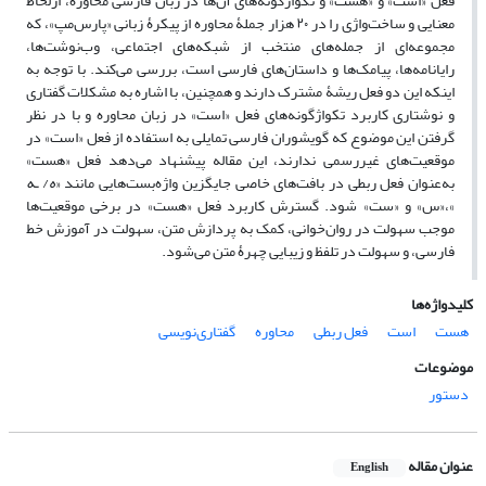
فعل «است» و «هست» و تکواژگونه‌های آن‌ها در زبان فارسی محاوره، ازلحاظ
معنایی و ساخت‌واژی را در ۲۰ هزار جملۀ محاوره از پیکرۀ زبانی «پارس‌مپ»، که
مجموعه‌ای از جمله‌های منتخب از شبکه‌های اجتماعی، وب‌نوشت‌ها،
رایانامه‌ها، پیامک‌ها و داستان‌های فارسی است، بررسی می‌کند. با توجه به
اینکه این دو فعل ریشۀ مشترک دارند و همچنین، با اشاره به مشکلات گفتاری
و نوشتاری کاربرد تکواژگونه‌های فعل «است» در زبان محاوره و با در نظر
گرفتن این موضوع که گویشوران فارسی تمایلی به استفاده از فعل «است» در
موقعیت‌های غیررسمی ندارند، این مقاله پیشنهاد می‌دهد فعل «هست»
به‌عنوان فعل ربطی در بافت‌های خاصی جایگزین واژه‌بست‌هایی مانند «
ه
/
ـه
»،«س» و «ست» شود. گسترش کاربرد فعل «هست» در برخی موقعیت‌ها
موجب سهولت در روان‌خوانی، کمک به پردازش متن، سهولت در آموزش خط
فارسی، و سهولت در تلفظ و زیبایی چهرۀ متن می‌شود.
کلیدواژه‌ها
هست
است
فعل ربطی
محاوره
گفتاری‌نویسی
موضوعات
دستور
عنوان مقاله
English