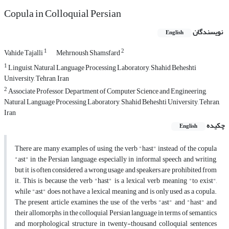
Copula in Colloquial Persian
نویسندگان
English
1
2
Vahide Tajalli
Mehrnoush Shamsfard
1
Linguist, Natural Language Processing Laboratory, Shahid Beheshti
University, Tehran, Iran
2
Associate Professor, Department of Computer Science and Engineering,
Natural Language Processing Laboratory, Shahid Beheshti University, Tehran,
Iran
چکیده
English
There are many examples of using the verb "hast" instead of the copula
"ast" in the Persian language, especially in informal speech and writing,
but it is often considered a wrong usage and speakers are prohibited from
it. This is because the verb "hast" is a lexical verb meaning "to exist",
while "ast" does not have a lexical meaning and is only used as a copula.
The present article examines the use of the verbs "ast" and "hast" and
their allomorphs in the colloquial Persian language in terms of semantics
and morphological structure in twenty-thousand colloquial sentences