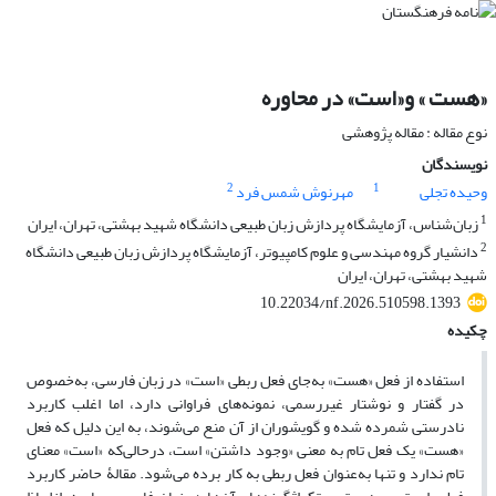
«هست » و«است» در محاوره
نوع مقاله : مقاله پژوهشی
نویسندگان
2
1
وحیده تجلی
مهرنوش شمس فرد
1
زبان‌شناس، آزمایشگاه پردازش زبان طبیعی دانشگاه شهید بهشتی، تهران، ایران
2
دانشیار گروه مهندسی و علوم کامپیوتر، آزمایشگاه پردازش زبان طبیعی دانشگاه
شهید بهشتی، تهران، ایران
10.22034/nf.2026.510598.1393
چکیده
استفاده از فعل «هست» به‌جای فعل ربطی «است» در زبان فارسی، به‌خصوص
در گفتار و نوشتار غیررسمی، نمونه‌های فراوانی دارد، اما اغلب کاربرد
نادرستی شمرده شده و گویشوران از آن منع می‌شوند، به این دلیل که فعل
«هست» یک فعل تام به معنی «وجود داشتن» است، درحالی‌که «است» معنای
تام ندارد و تنها به‌عنوان فعل ربطی به کار برده می‌شود. مقالۀ حاضر کاربرد