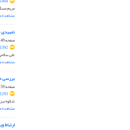
.1404
مریم مسگ
مشاهده مق
تمهیدی م
صفحه
49-158
.1392
علی سالمی
مشاهده مق
بررسی داد
صفحه
59-180
.1293
شکوه نیر
مشاهده مق
ارتباط و