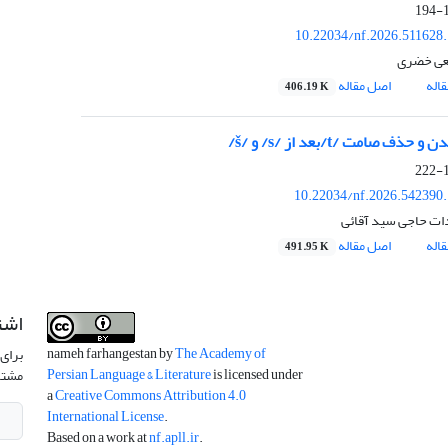
1
10.22034/nf.2026.511628
عی خضری
اله
اصل مقاله
406.19 K
دن و حذف صامت
/t/
بعد از
/s/
و
/
š
/
1
10.22034/nf.2026.542390
دات حاجی سید آقائی
اله
اصل مقاله
491.95 K
اشت
nameh farhangestan by
The Academy of
برای 
Persian Language & Literature
is licensed under
مشتر
a
Creative Commons Attribution 4.0
International License
.
Based on a work at
nf.apll.ir
.