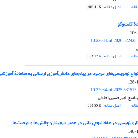
اله
اصل مقاله
409.11 K
ۀ گفت‌وگو
10.22034/nf.2026.522428
ی
اله
اصل مقاله
363.17 K
واع نونویسی‌های موجود در پیام‌های دانش‌آموزیِ ارسالی به سامانۀ آموزشی
1
10.22034/nf.2025.531515
ناصح، امیرحسین اخلاقی
اله
اصل مقاله
380.55 K
ری‌نویسی در حفظ تنوع زبانی در عصر دیجیتال: چالش‌ها و فرصت‌ها
1