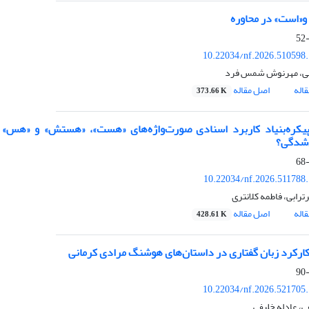
«است» در محاوره
10.22034/nf.2026.510598
لی، مهرنوش شمس فرد
اله
اصل مقاله
373.66 K
یکره‌بنیاد کاربرد اسنادی صورت‌واژه‌های «هست»، «هستش» و «هس» د
شدگی؟
10.22034/nf.2026.511788
رابی، فاطمه کلانتری
اله
اصل مقاله
428.61 K
کارکرد زبان گفتاری در داستان‌های هوشنگ مرادی کرمانی
10.22034/nf.2026.521705
ی، عادله خلیفی