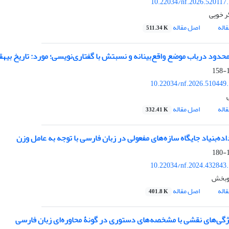
10.22034/nf.2026.520117
ر خویی
اله
اصل مقاله
511.34 K
حدود درباب موضع واقع‌بینانه و
نسبتش با گفتاری‌نویسی؛ مورد: تاریخ بیهق
1
10.22034/nf.2026.510449
اله
اصل مقاله
332.41 K
ه‌‌بنیاد جایگاه سازه‌های مفعولی در زبان فارسی با توجه به عامل وزن
1
10.22034/nf.2024.432843
وبخش
اله
اصل مقاله
401.8 K
یژگی‌های نقشی با مشخصه‌های دستوری
در گونۀ محاوره‌ای زبان فارسی