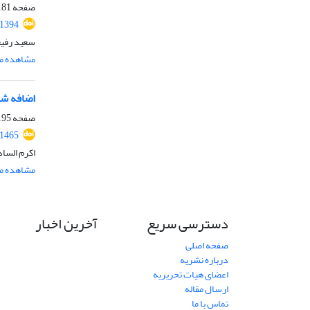
صفحه
81-194
.1394
سعید رفی
مشاهده مق
اضافه ش
صفحه
95-222
.1465
اکرم السا
مشاهده مق
دسترسی سریع
آخرین اخبار
صفحه اصلی
درباره نشریه
اعضای هیات تحریریه
ارسال مقاله
تماس با ما