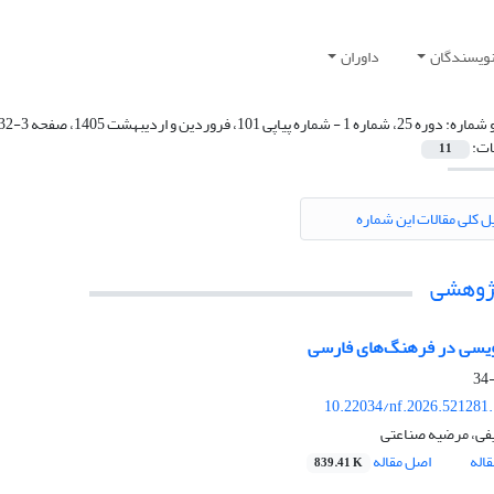
نویسندگان
داوران
 شماره:
دوره 25، شماره 1 - شماره پیاپی 101، فروردین و اردیبهشت 1405، صفحه 3-232 (نامه فرهنگستان (دستور))
ات:
11
ل کلی مقالات این شماره
پژوهشی
ویسی در فرهنگ‌های فارسی
10.22034/nf.2026.521281
فی، مرضیه صناعتی
اله
اصل مقاله
839.41 K