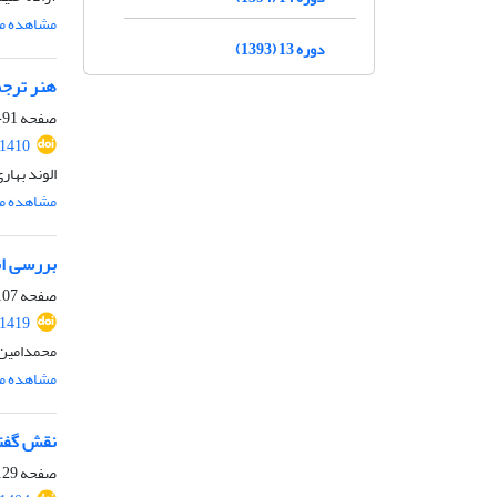
مشاهده مق
دوره 13 (1393)
هنر ترجم
صفحه
91-106
.1410
الوند بهار
مشاهده مق
بررسی ان
صفحه
07-128
.1419
محمدامین 
مشاهده مق
نقش گفتا
صفحه
29-148