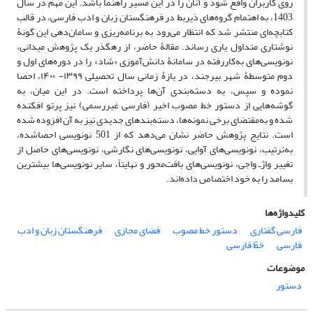
روی کاربران واقع شود و آنان را در این مسیر راهنما باشد. این مهم در سال
1403، به اهتمام گروه‌های ذیربط در فرهنگستان زبان و ادب فارسی، در قالب
کتابچه‌‌ای منتشر شد که انتظار می‌رود به برنامه‌‌ریزی و سامان‌دهی این‌ گونۀ
نوشتاری متداول یاری رساند. مقالۀ حاضر، از رهگذر یک پژوهش میدانی،
نونویسی‌های به‌کاررفته در سامانۀ دانش‌آموزی «شاد» را در دوره‌های
اول و
دوم متوسطۀ شهر بیرجند،
در بازۀ زمانی سال تحصیلی ۱۳۹۹- ۱۴۰۰، احصا
نموده و سپس، به دسته‌‌بندی آن‌ها پرداخته است. در این میان، به
گوشه‌هایی از دستور خط مصوب اخیر (فارسی غیررسمی) نیز پرتو افکنده
شده و به‌مقتضای برخی نمونه‌ها، دسته‌بند‌های جدیدی نیز به آن افزوده شده
است. نتایج پژوهش حاضر نشان می‌دهد که
از 501 نونویسی‌ احصاشده،
به‌ترتیب، نونویسی‌های‌ آوایی، نونویسی‌‌‌های نگارشی، نونویسی‌های‌ حاصل از
تغییر واژـ واجی، نونویسی‌های بافت‌محور و نهایتاً، سایر نونویسی‌ها بیشترین
بسامد را به خود اختصاص داده‌اند.
کلیدواژه‌ها
فارسی گفتاری
دستور خط مصوب
فضای مجازی
فرهنگستان زبان و ادب
فارسی
خطّ فارسی
موضوعات
دستور