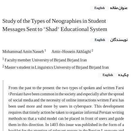
عنوان مقاله
English
Study of the Types of Neographies in Student
Messages Sent to "Shad" Educational System
نویسندگان
English
1
2
Mohammad Amin Nasseh
Amir-Hossein Akhlaghi
1
Faculty member, University of Birjand, Birjand, Iran
2
Master's student in Linguistics, University of Birjand, Birjand, Iran
چکیده
English
From the past to the present, the two types of spoken and written Farsi
(Persian) have been common in the society, and especially after the spread
of social media and the necessity of online interactions, written Farsi has
been used more and more by users in cyberspace. This development
requires that timely action be taken to organize informal Persian writing
methods so that a valid model can be placed in front of users and guide
them in this direction. In 1403, this issue was published in the form of a
booklet for the attention of relevant groups in the Persian Language and