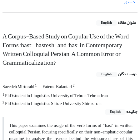
دستور
عنوان مقاله
English
A Corpus-Based Study on Copular Use of the Word
Forms ‘hast’, ‘hastesh’, and ‘has’ in Contemporary
Written Colloquial Persian; A Common Error or
Grammaticalization?
نویسندگان
English
1
2
Saeedeh Mirtorabi
Fateme Kalantari
1
PhD student in Linguistics, University of Tehran, Tehran, Iran
2
PhD student in Linguistics, Shiraz University, Shiraz, Iran
چکیده
English
This paper examines the usage of the verb forms of "hast" in written
colloquial Persian, focusing specifically on their non-emphatic copular
meaning to analyze the reasons behind the widespread use of this