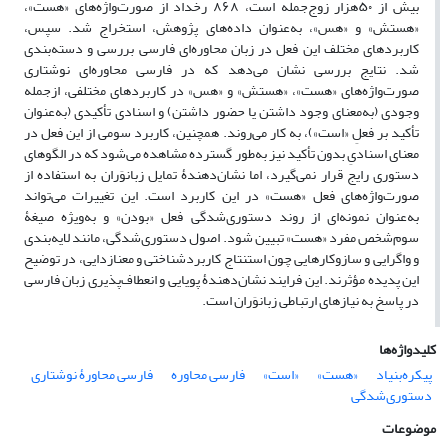
بیش از ۵۰هزار زوج‌جمله است، ۸۶۸ رخداد از صورت‌واژه‌های «هست»،
«هستش» و «هس»، به‌عنوان داده‌های پژوهش، استخراج شد. سپس،
کاربردهای مختلف این فعل در زبان محاوره‌ای فارسی بررسی و دسته‌بندی
شد. نتایج بررسی نشان می‌دهد که در فارسی محاوره‌ای نوشتاری
صورت‌واژه‌های «هست»، «هستش» و «هس» در کاربردهای مختلفی، ازجمله
وجودی (به‌معنای وجود داشتن یا حضور داشتن) و اسنادی تأکیدی (به‌عنوان
تأکید بر فعلِ «است»)، به کار می‌روند. همچنین، کاربرد سومی از این فعل در
معنای اسنادیِ بدون تأکید نیز به‌طور گسترده مشاهده می‌شود که در الگوهای
دستوری رایج قرار نمی‌گیرد، اما نشان‌دهندۀ تمایل زبانوَران به استفاده از
صورت‌واژه‌های فعل «هست» در این کاربرد است. این تغییرات می‌تواند
به‌عنوان نمونه‌ای از روند دستوری‌شدگی فعل «بودن» و به‌ویژه صیغۀ
سوم‌شخص مفرد «هست» تبیین شود. اصول دستوری‌شدگی، مانند لایه‌بندی
و واگرایی و سازوکارهایی چون استنتاج کاربردشناختی و معنازدایی، در توضیح
این پدیده مؤثرند. این فرایند نشان‌دهندۀ پویایی و انعطاف‌پذیری زبان فارسی
در پاسخ به نیازهای ارتباطی زبانوَران است.
کلیدواژه‌ها
پیکره‌بنیاد
«هست»
«است»
فارسی محاوره
فارسی محاورۀ نوشتاری
دستوری‌شدگی
موضوعات