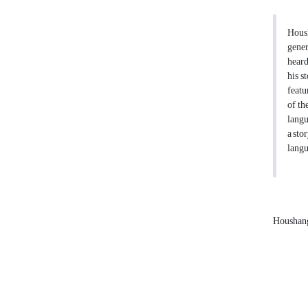
Housh
gener
heard
his s
featu
of th
langu
a sto
langu
Houshan