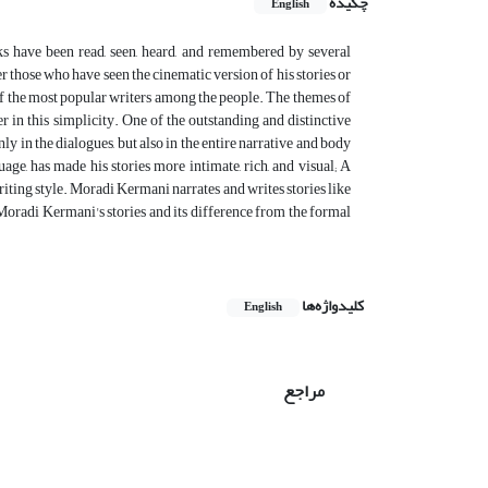
چکیده
English
 have been read, seen, heard, and remembered by several
er those who have seen the cinematic version of his stories or
 of the most popular writers among the people. The themes of
er in this simplicity. One of the outstanding and distinctive
only in the dialogues, but also in the entire narrative and body
age, has made his stories more intimate, rich, and visual; A
 writing style. Moradi Kermani narrates and writes stories like
n Moradi Kermani's stories and its difference from the formal
کلیدواژه‌ها
English
مراجع