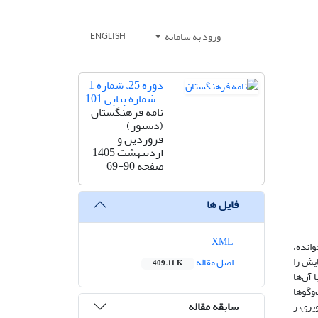
ورود به سامانه
ENGLISH
دوره 25، شماره 1
- شماره پیاپی 101
نامه فرهنگستان
(دستور)
فروردین و
اردیبهشت 1405
صفحه
69-90
فایل ها
XML
وانده،
ایش را
اصل مقاله
409.11 K
 آن‌ها
‌وگوها
سابقه مقاله
یری‌تر