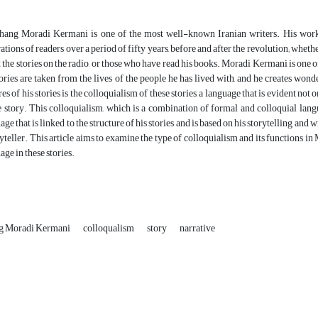
ang Moradi Kermani is one of the most well-known Iranian writers. His works
ations of readers over a period of fifty years, before and after the revolution; wheth
 the stories on the radio, or those who have read his books. Moradi Kermani is one
tories are taken from the lives of the people he has lived with, and he creates wond
res of his stories is the colloquialism of these stories, a language that is evident not 
e story. This colloquialism, which is a combination of formal and colloquial langu
age that is linked to the structure of his stories and is based on his storytelling and
ryteller. This article aims to examine the type of colloquialism and its functions i
age in these stories.
g Moradi Kermani
colloqualism
story
narrative