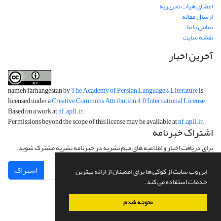
اعضای هیات تحریریه
ارسال مقاله
تماس با ما
نقشه سایت
آخرین اخبار
nameh farhangestan by
The Academy of Persian Language & Literature
is
licensed under a
Creative Commons Attribution 4.0 International License
.
Based on a work at
nf.apll.ir
.
Permissions beyond the scope of this license may be available at
nf.apll.ir
.
اشتراک خبرنامه
برای دریافت اخبار و اطلاعیه های مهم نشریه در خبرنامه نشریه مشترک شوید.
اشتراک
این وب سایت از کوکی ها برای اطمینان از ارائه بهترین
خدمات استفاده می کند.
متوجه شدم
سامانه مدیریت نشریات علمی.
طراحی و پیاده سازی از
سیناوب