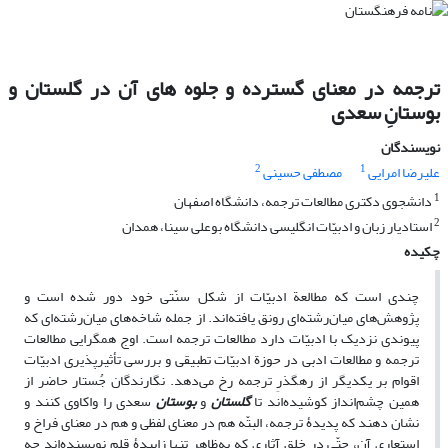
ترجمه در معنای گسترده و جلوه های آن در گلستان و
بوستانِ سعدی
نویسندگان
2
1
علیرضا امرایی
مصطفی حسینی
1
دانشجوی دکتری مطالعات ترجمه، دانشگاه اصفهان
2
استادیار زبان و ادبیّات انگلیسی دانشگاه بوعلی سینا، همدان
چکیده
چندی‌ است که مطالعة ادبیّات از شکل سنّتی خود دور شده است و
پژوهش‌های میان‌رشته‌ای رونق یافته‌اند. از جمله شاخه‌های میان‌رشته‌ای که
پیوندی نزدیک با ادبیّات دارد مطالعات ترجمه است. اوج همگرایی مطالعات
ترجمه و مطالعات ادبی در حوزة ادبیّات تطبیقی و بررسی تأثیرپذیری ادبیّات
اقوام بر یکدیگر از رهگذرِ ترجمه رخ می‌دهد. نگارندگان جُستار حاضر از
همین چشم‌انداز کوشیده‌اند تا
گلستان
و
بوستان
سعدی را واکاوی کنند و
نشان دهند که پدیدۀ­ ترجمه، البتّه هم در معنای لفظی و هم در معنای فراخ و
استعاری آن، حتّی در خلق آثاری که به‌‌ظاهر تنها زاییدۀ­ قلم نویسنده‌اند چه