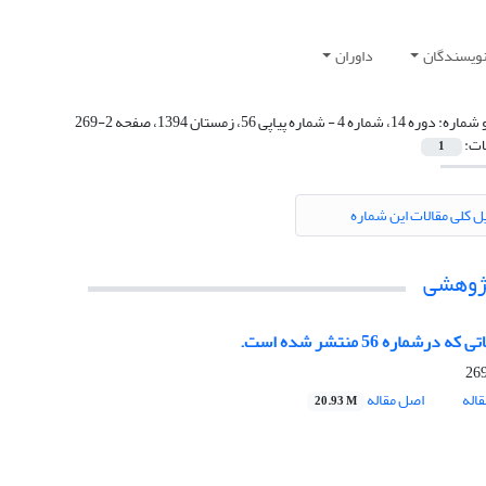
نویسندگان
داوران
 شماره:
دوره 14، شماره 4 - شماره پیاپی 56، زمستان 1394، صفحه 2-269
ات:
1
ل کلی مقالات این شماره
پژوهشی
ه درشماره 56 منتشر شده است.
اله
اصل مقاله
20.93 M