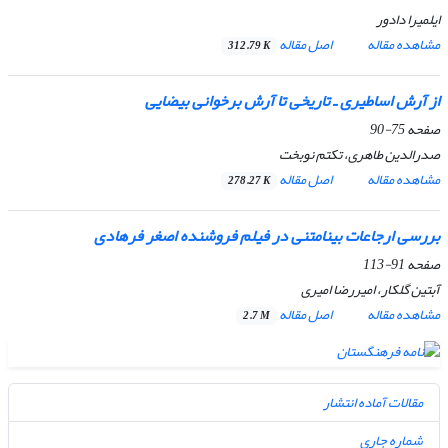
ایلمیرا دادور
مشاهده مقاله
اصل مقاله
312.79 K
از آرش اساطیری ـ تاریخی تا آرش برخوانی بیضایی
صفحه
75-90
صدرالدین طاهری، تکتم نوبخت
مشاهده مقاله
اصل مقاله
278.27 K
بررسی ارجاعات بینامتنی در فیلم فروشنده اصغر فرهادی
صفحه
91-113
آبتین گلکار، امیررضا امیری
مشاهده مقاله
اصل مقاله
2.7 M
مقالات آماده انتشار
شماره جاری