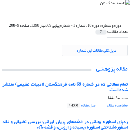
دوره و شماره:
دوره 18، شماره 1 - شماره پیاپی 69، بهار 1398، صفحه 9-208
تعداد مقالات:
7
فایل کلی مقالات این شماره
مقاله پژوهشی
تمام مقالاتی که در شماره 69 نامه فرهنگستان (ادبیات تطبیقی) منتشر
شده است.
صفحه
3-144
مشاهده مقاله
اصل مقاله
4.43 M
ردپای اسطوره یونانی در قصّه‌های پریان ایرانی: بررسی تطبیقی و نقد
اسطوره‌شناختی اسطوره «پسیخه و اروس» و قصّه «آه»