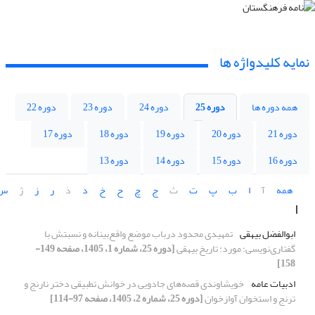
نمایه کلیدواژه ها
همه دوره ها
دوره 25
دوره 24
دوره 23
دوره 22
دوره 21
دوره 20
دوره 19
دوره 18
دوره 17
دوره 16
دوره 15
دوره 14
دوره 13
همه
آ
ا
ب
پ
ت
ث
ج
چ
ح
خ
د
ذ
ر
ز
ژ
س
ا
ابوالفضل بیهقی
تمهیدی محدود درباب موضع واقع‌بینانه و
نسبتش با
گفتاری‌نویسی؛ مورد: تاریخ بیهقی
[دوره 25، شماره 1، 1405، صفحه 149-
158]
ادبیات عامه
خویشاوندی قصه‌های جادویی در خوانش تطبیقی دختر نارنج و
ترنج و استخوان آواز‌خوان
[دوره 25، شماره 2، 1405، صفحه 97-114]