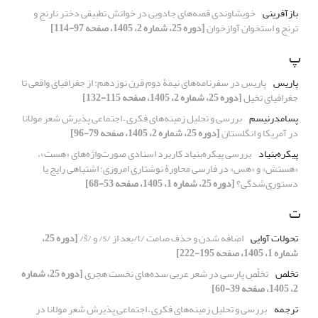
بازآفرینی
خویشاوندی قصه‌های جادویی در خوانش تطبیقی دختر نارنج و
ترنج و استخوان آواز‌خوان
[دوره 25، شماره 2، 1405، صفحه 97-114]
پ
پاریس
پاریس در سفرنامه‌های نیمۀ دوم قرن نوزدهم: از جغرافیای واقعی تا
جغرافیای تخیل
[دوره 25، شماره 2، 1405، صفحه 115-132]
پسامدرنیسم
بررسی و تحلیل زمینه‌های فکری – اجتماعی پذیرش شعر مولانا
در آمریکا و انگلستان
[دوره 25، شماره 2، 1405، صفحه 79-96]
پیکره‌بنیاد
بررسی پیکره‌بنیاد کاربرد اسنادی صورت‌واژه‌های «هست»،
«هستش» و «هس» در فارسی محاورۀ نوشتاری امروزی؛ اشتباهی رایج یا
دستوری‌شدگی؟
[دوره 25، شماره 1، 1405، صفحه 53-68]
ت
تحولات آوایی
اضافه شدن و حذف صامت
/t/
بعد از
/s/
و
/
š
/
[دوره 25،
شماره 1، 1405، صفحه 195-222]
تخلص
تخلّصِ پارسی در شعر عربی سده‌های نخست هجری
[دوره 25، شماره
2، 1405، صفحه 39-60]
ترجمه
بررسی و تحلیل زمینه‌های فکری – اجتماعی پذیرش شعر مولانا در