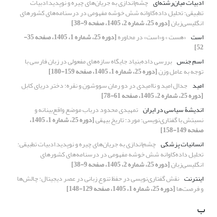
ادبیات میان‌رشته‌ای
چشم‌اندازی به جریان‌های چیره و نوپدید
ادبیات
تطبیقی: تحلیل داده‌کاوانه شش خوشه مفهومی در درسنامه‌های کشورهای
انگلیسی‌زبان
[دوره 25، شماره 2، 1405، صفحه 9-38]
است
«هست » و«است» در محاوره
[دوره 25، شماره 1، 1405، صفحه 35-
52]
اسم‌ جنس
بررسی داده‌‌بنیاد جایگاه سازه‌های مفعولی در زبان فارسی با
توجه به عامل وزن
[دوره 25، شماره 1، 1405، صفحه 159-180]
امید
جدال امید و ناامیدی در دو رمان سووشون و نقره: دختر دریای کابل
[دوره 25، شماره 2، 1405، صفحه 61-78]
اندیشۀ سیاسی در ایران
تمهیدی محدود درباب موضع واقع‌بینانه و
نسبتش با گفتاری‌نویسی؛ مورد: تاریخ بیهقی
[دوره 25، شماره 1، 1405،
صفحه 149-158]
انسانیات پزشکی
چشم‌اندازی به جریان‌های چیره و نوپدید
ادبیات تطبیقی:
تحلیل داده‌کاوانه شش خوشه مفهومی در درسنامه‌های کشورهای
انگلیسی‌زبان
[دوره 25، شماره 2، 1405، صفحه 9-38]
اینترنت
نقش گفتاری‌نویسی در حفظ تنوع زبانی در عصر دیجیتال: چالش‌ها
و فرصت‌ها
[دوره 25، شماره 1، 1405، صفحه 129-148]
ب