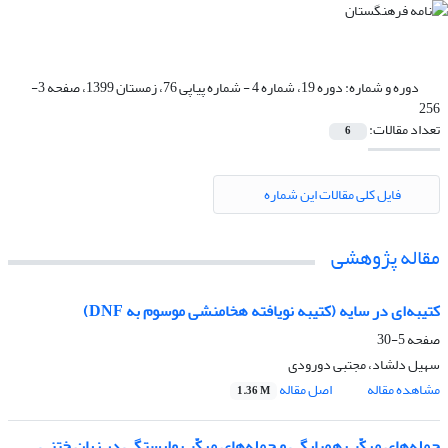
دوره و شماره:
دوره 19، شماره 4 - شماره پیاپی 76، زمستان 1399، صفحه 3-
256
تعداد مقالات:
6
فایل کلی مقالات این شماره
مقاله پژوهشی
کتیبه‌ای در سایه (کتیبه نویافته هخامنشی موسوم به DNF)
صفحه
5-30
سهیل دلشاد، مجتبی دورودی
مشاهده مقاله
اصل مقاله
1.36 M
جمله‌های مرکّبِ همپایگی و جمله‌های مرکّب وابستگی در زبان ختنی