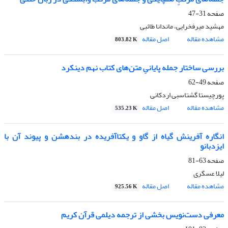
صفحه
31-47
مهشید میرفخرایی، ماندانا طائبی
مشاهده مقاله
اصل مقاله
803.82 K
بررسی ساختار جمله پایانیِ متن‌های کتاب نهم دینکرد
صفحه
49-62
پورچیستا گشتاسبی اردکانی
مشاهده مقاله
اصل مقاله
535.23 K
انگاره آفرینش گیاه از گاو و یکتاآفریده در بندهشن و پیوند آن با
ایزدبانو
صفحه
63-81
لیلا عسگری
مشاهده مقاله
اصل مقاله
925.56 K
معرفی دست‌نویس بخشی از ترجمه دیلمی قرآن کریم