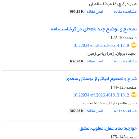
منیر درکیچ، غلامرضا سالمیان
مشاهده مقاله
اصل مقاله
905.19 K
تصحیح و ‌ توضیح چند نام‌جای در گرشاسب‌نامه
صفحه
100-122
10.22034/nf.2025.366514.1219
حمیده پروان، زهرا ریاحی زمین
مشاهده مقاله
اصل مقاله
632.28 K
شرح و تصحیح ابیاتی از بوستان سعدی
صفحه
123-144
10.22034/nf.2026.461813.1312
تیمور مالمیر، ارکان عبدالله محمود
مشاهده مقاله
اصل مقاله
507.98 K
خواجه: نماد عقل ِ مغلوب ِ عشق
صفحه
145-175