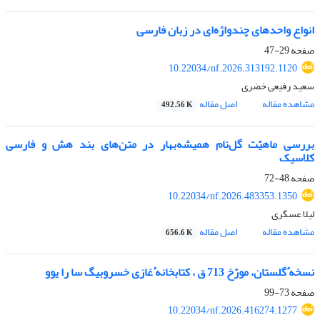
انواع واحدهای چندواژه‌ای در زبان فارسی
صفحه
29-47
10.22034/nf.2026.313192.1120
سعید رفیعی خضری
مشاهده مقاله
اصل مقاله
492.56 K
بررسی ماهیّت گل‌نام همیشه‌بهار در متن‌های بند هش و فارسی
کلاسیک
صفحه
48-72
10.22034/nf.2026.483353.1350
لیلا عسگری
مشاهده مقاله
اصل مقاله
656.6 K
نسخه
ٔ
گلستان، مورّخ 713 ق ، کتابخانه
ٔ
غازی خسروبیگ سا را یوو
صفحه
73-99
10.22034/nf.2026.416274.1277