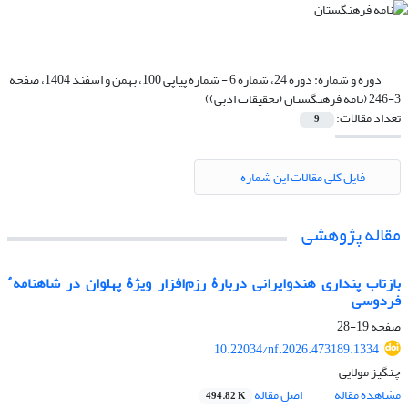
دوره و شماره:
دوره 24، شماره 6 - شماره پیاپی 100، بهمن و اسفند 1404، صفحه
3-246 (نامه فرهنگستان (تحقیقات ادبی))
تعداد مقالات:
9
فایل کلی مقالات این شماره
مقاله پژوهشی
بازتاب پنداری هندوایرانی دربارۀ رزم‌افزار ویژۀ پهلوان در شاهنامه
ٔ
فردوسی
صفحه
19-28
10.22034/nf.2026.473189.1334
چنگیز مولایی
مشاهده مقاله
اصل مقاله
494.82 K