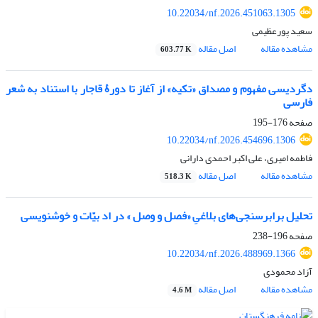
10.22034/nf.2026.451063.1305
سعید پورعظیمی
مشاهده مقاله
اصل مقاله
603.77 K
دگردیسی مفهوم و مصداق «تکیه» از آغاز تا دورۀ قاجار با استناد به شعر
فارسی
صفحه
176-195
10.22034/nf.2026.454696.1306
فاطمه امیری، علی اکبر احمدی دارانی
مشاهده مقاله
اصل مقاله
518.3 K
تحلیل برابرسنجی‌های بلاغیِ «فصل و وصل » در اد بیّات و خوشنویسی
صفحه
196-238
10.22034/nf.2026.488969.1366
آزاد محمودی
مشاهده مقاله
اصل مقاله
4.6 M