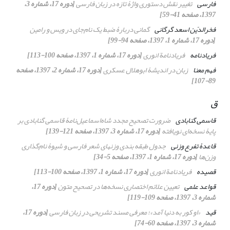
فارسی
تغییر نقش دستوری واژﮤ تازه در زبان فارسی
[دوره 17، شماره 3،
1397، صفحه 41-59]
فخرالدّین اسعد گرگانی
گمانی دربارۀ ضبط یک نام‌جای در ویس و رامین
[دوره 17، شماره 1، 1397، صفحه 94-99]
فریادنامه
فریادنامة انوری
[دوره 17، شماره 1، 1397، صفحه 100-113]
فهم معنا
زبان در اندیشۀ ابوهلال عسکری
[دوره 17، شماره 2، 1397، صفحه
89-107]
ق
قاسمی گنابادی
ضرورت تصحیح مجدد شاه‌اسماعیل‌نامۀ قاسمی گنابادی بر
پایۀ نسخه‌ای نویافته
[دوره 17، شماره 3، 1397، صفحه 121-139]
قاعدۀ تفرع وزنی
جدول طبقه بندی وزنهای شعر فارسی و شیوۀ ‌نام‌گذاری
وزن‌ها
[دوره 17، شماره 1، 1397، صفحه 5-34]
قصیده
فریادنامة انوری
[دوره 17، شماره 1، 1397، صفحه 100-113]
قواعد علمی
تعیین علائم اختصاری نسخه‌ها در تصحیح متون
[دوره 17،
شماره 3، 1397، صفحه 109-119]
قید
«او کور به دنیا آمد»؛ معرفی مسند تشریحی در زبان فارسی
[دوره 17،
شماره 3، 1397، صفحه 60-74]