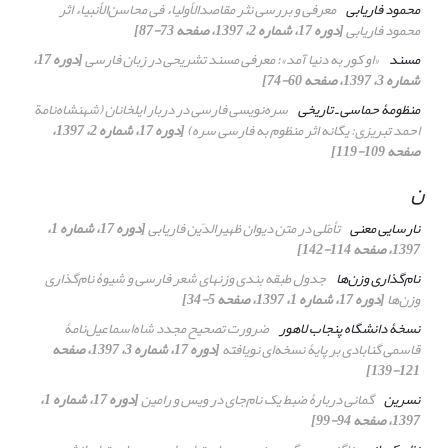
محمود فاریابی
معرفی و بررسی نثر
مقاصدالأولیاء فی محاسن‌الأنبیاء
اثر
محمود فاریابی
[دوره 17، شماره 2، 1397، صفحه 73-87]
مسند
«او کور به دنیا آمد»؛ معرفی مسند تشریحی در زبان فارسی
[دوره 17،
شماره 3، 1397، صفحه 60-74]
منظومۀ حماسی ـ تاریخی
سره‌نویسی فارسی در دربار ایلخانان (
شهنشاه‌نامة
احمد تبریزی: یگانه اثر منظوم به فارسی سره)
[دوره 17، شماره 2، 1397،
صفحه 109-119]
ن
نارسایی معنی
تأمّلی در متن دیوان ظهیرالدّین فاریابی
[دوره 17، شماره 1،
1397، صفحه 114-142]
نام‌گذاری وزن‌ها
جدول طبقه بندی وزنهای شعر فارسی و شیوۀ ‌نام‌گذاری
وزن‌ها
[دوره 17، شماره 1، 1397، صفحه 5-34]
نسخۀ دانشگاه پنجاب لاهور
ضرورت تصحیح مجدد شاه‌اسماعیل‌نامۀ
قاسمی گنابادی بر پایۀ نسخه‌ای نویافته
[دوره 17، شماره 3، 1397، صفحه
121-139]
نسرین
گمانی دربارۀ ضبط یک نام‌جای در ویس و رامین
[دوره 17، شماره 1،
1397، صفحه 94-99]