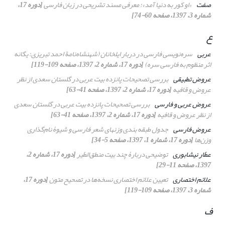
صفت
«او کور به دنیا آمد»؛ معرفی مسند تشریحی در زبان فارسی
[دوره 17،
شماره 3، 1397، صفحه 60-74]
ع
عربی
سره‌نویسی فارسی در دربار ایلخانان (
شهنشاه‌نامة
احمد تبریزی: یگانه
اثر منظوم به فارسی سره)
[دوره 17، شماره 2، 1397، صفحه 109-119]
عروض تطبیقی
بررسی تصحیحات پانزده بیت عربی در
گلستان
سعدی از نظر
عروض و قافیه
[دوره 17، شماره 2، 1397، صفحه 41-63]
عروض عربی و فارسی
بررسی تصحیحات پانزده بیت عربی در
گلستان
سعدی
از نظر عروض و قافیه
[دوره 17، شماره 2، 1397، صفحه 41-63]
عروض فارسی
جدول طبقه بندی وزنهای شعر فارسی و شیوۀ ‌نام‌گذاری
وزن‌ها
[دوره 17، شماره 1، 1397، صفحه 5-34]
عطّار نیشابوری
توضیحی دربارۀ چند بیت
منطق‌الطّیر
[دوره 17، شماره 2،
1397، صفحه 11-29]
علائم اختصاری
تعیین علائم اختصاری نسخه‌ها در تصحیح متون
[دوره 17،
شماره 3، 1397، صفحه 109-119]
ف