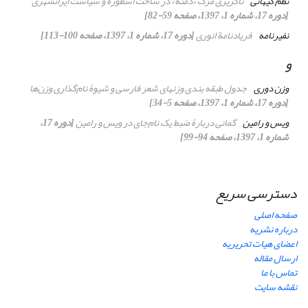
نظم کیهانی
ناگزیری مرگ «دمنه» در ساحت اسطوره و سیاست ایرانشهری
[دوره 17، شماره 1، 1397، صفحه 59-82]
نفیرنامه
فریادنامة انوری
[دوره 17، شماره 1، 1397، صفحه 100-113]
و
وزن دوری
جدول طبقه بندی وزنهای شعر فارسی و شیوۀ ‌نام‌گذاری وزن‌ها
[دوره 17، شماره 1، 1397، صفحه 5-34]
ویس و رامین
گمانی دربارۀ ضبط یک نام‌جای در ویس و رامین
[دوره 17،
شماره 1، 1397، صفحه 94-99]
دسترسی سریع
صفحه اصلی
درباره نشریه
اعضای هیات تحریریه
ارسال مقاله
تماس با ما
نقشه سایت