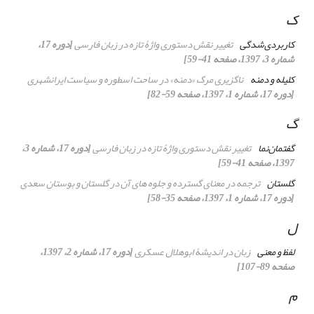
ک
کاربردی‌شدگی
تغییر نقش دستوری واژﮤ تازه در زبان فارسی
[دوره 17،
شماره 3، 1397، صفحه 41-59]
کلیله و دمنه
ناگزیری مرگ «دمنه» در ساحت اسطوره و سیاست ایرانشهری
[دوره 17، شماره 1، 1397، صفحه 59-82]
گ
گفتمان‌نما
تغییر نقش دستوری واژﮤ تازه در زبان فارسی
[دوره 17، شماره 3،
1397، صفحه 41-59]
گلستان
ترجمه در معنای گسترده و جلوه های آن در گلستان و بوستانِ سعدی
[دوره 17، شماره 1، 1397، صفحه 35-58]
ل
لفظ و معنی
زبان در اندیشۀ ابوهلال عسکری
[دوره 17، شماره 2، 1397،
صفحه 89-107]
م