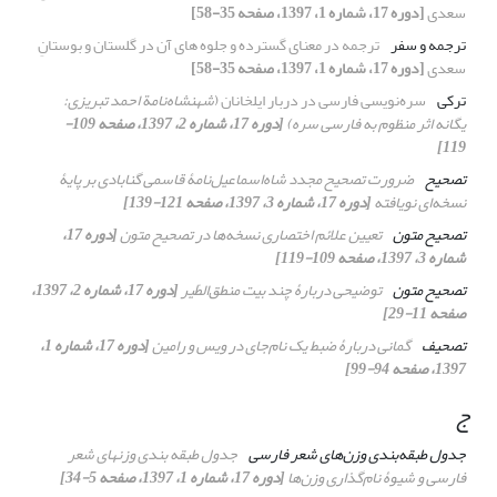
سعدی
[دوره 17، شماره 1، 1397، صفحه 35-58]
ترجمه و سفر
ترجمه در معنای گسترده و جلوه های آن در گلستان و بوستانِ
سعدی
[دوره 17، شماره 1، 1397، صفحه 35-58]
ترکی
سره‌نویسی فارسی در دربار ایلخانان (
شهنشاه‌نامة
احمد تبریزی:
یگانه اثر منظوم به فارسی سره)
[دوره 17، شماره 2، 1397، صفحه 109-
119]
تصحیح
ضرورت تصحیح مجدد شاه‌اسماعیل‌نامۀ قاسمی گنابادی بر پایۀ
نسخه‌ای نویافته
[دوره 17، شماره 3، 1397، صفحه 121-139]
تصحیح متون
تعیین علائم اختصاری نسخه‌ها در تصحیح متون
[دوره 17،
شماره 3، 1397، صفحه 109-119]
تصحیح متون
توضیحی دربارۀ چند بیت
منطق‌الطّیر
[دوره 17، شماره 2، 1397،
صفحه 11-29]
تصحیف
گمانی دربارۀ ضبط یک نام‌جای در ویس و رامین
[دوره 17، شماره 1،
1397، صفحه 94-99]
ج
جدول طبقه‌بندی وزن‌های شعر فارسی
جدول طبقه بندی وزنهای شعر
فارسی و شیوۀ ‌نام‌گذاری وزن‌ها
[دوره 17، شماره 1، 1397، صفحه 5-34]